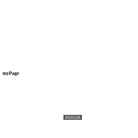
myPage
APERTURA
Termolesi, la foto di gruppo torna a riempire la
scalinata del folklore