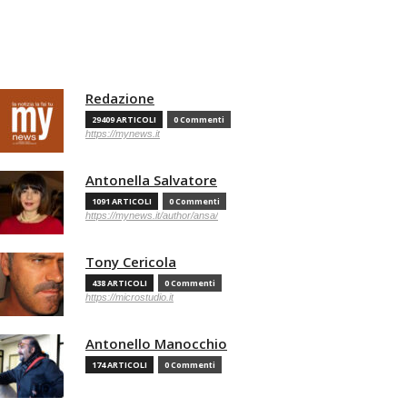
Redazione
29409 ARTICOLI
0 Commenti
https://mynews.it
Antonella Salvatore
1091 ARTICOLI
0 Commenti
https://mynews.it/author/ansa/
Tony Cericola
438 ARTICOLI
0 Commenti
https://microstudio.it
Antonello Manocchio
174 ARTICOLI
0 Commenti