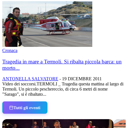
Cronaca
Tragedia in mare a Termoli. Si ribalta piccola barca: un
morto...
ANTONELLA SALVATORE
-
19 DICEMBRE 2011
Video dei soccorsi.TERMOLI _ Tragedia questa mattina al largo di
Termoli. Un piccolo peschereccio, di circa 6 metri di nome
"Sarago", si è ribaltato...
Tutti gli eventi