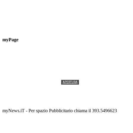
myPage
APERTURA
Termolesi, la foto di gruppo torna a riempire la
scalinata del folklore
Tony Cericola
-
2 AGOSTO 2026
myNews.iT - Per spazio Pubblicitario chiama il 393.5496623