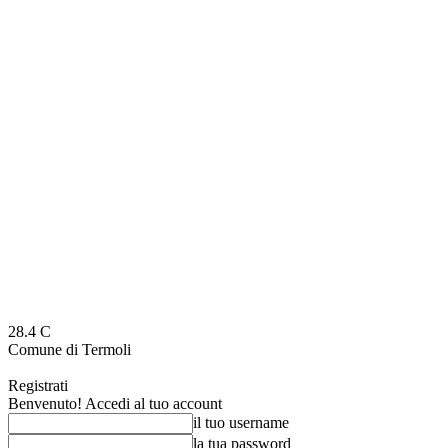
28.4
C
Comune di Termoli
Registrati
Benvenuto! Accedi al tuo account
il tuo username
la tua password