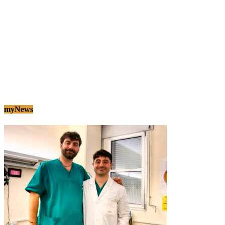
myNews