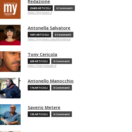
Redazione
29409 ARTICOLI
0 Commenti
https://mynews.it
Antonella Salvatore
1091 ARTICOLI
0 Commenti
https://mynews.it/author/ansa/
Tony Cericola
438 ARTICOLI
0 Commenti
https://microstudio.it
Antonello Manocchio
174 ARTICOLI
0 Commenti
Saverio Metere
130 ARTICOLI
0 Commenti