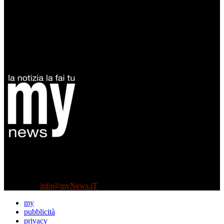
Diretto da Antonella Salvatore
Testata indipendente fondata nel 2005:
non riceve e non ha mai ricevuto nessun finanziamento pubblico.
Tel +39 3935496623
Contattaci:
info@myNews.iT
my
pubblicità
privacy