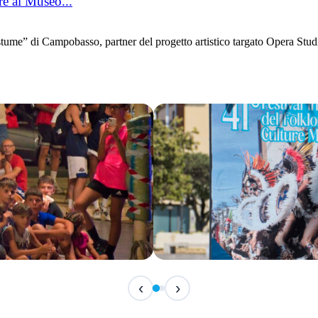
re al Museo...
 di Campobasso, partner del progetto artistico targato Opera Studio,
IN CORSO
‹
›
Festival Internazionale del F
📅 7 Agosto 2026 · 21:30 · 📍 Piazza Vittor