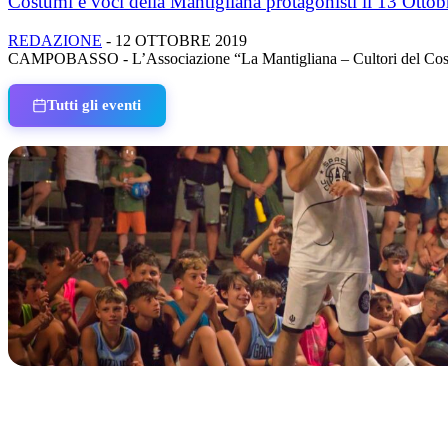
Costumi e voci della Mantigliana protagonisti il 13 Ottob
REDAZIONE
-
12 OTTOBRE 2019
CAMPOBASSO - L’Associazione “La Mantigliana – Cultori del Costume”
Tutti gli eventi
IN CORSO
Classic Contest 3vs3 Memorial Michele Guardascione
📅 6 Agosto 2026 · 09:00 · 📍 Lungomare C. Colombo