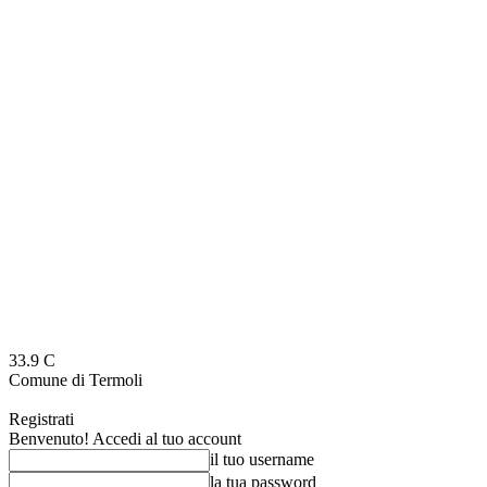
33.9
C
Comune di Termoli
Registrati
Benvenuto! Accedi al tuo account
il tuo username
la tua password