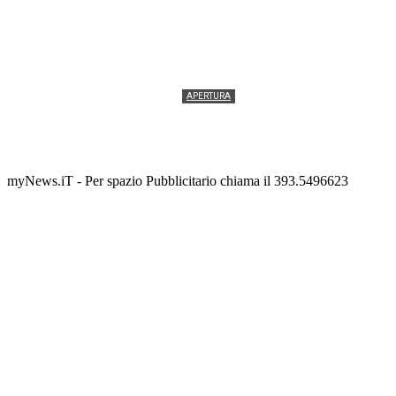
APERTURA
Termolesi, la foto di gruppo torna a riempire la
scalinata del folklore
Tony Cericola
-
2 AGOSTO 2026
myNews.iT - Per spazio Pubblicitario chiama il 393.5496623