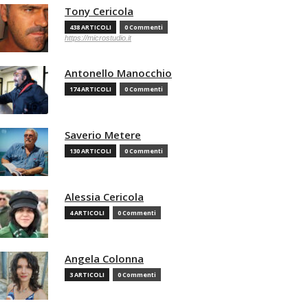
Tony Cericola
438 ARTICOLI
0 Commenti
https://microstudio.it
Antonello Manocchio
174 ARTICOLI
0 Commenti
Saverio Metere
130 ARTICOLI
0 Commenti
Alessia Cericola
4 ARTICOLI
0 Commenti
Angela Colonna
3 ARTICOLI
0 Commenti