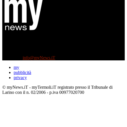
Diretto da Antonella Salvatore
Testata indipendente fondata nel 2005:
non riceve e non ha mai ricevuto nessun finanziamento pubblico.
Tel +39 3935496623
Contattaci:
info@myNews.iT
my
pubblicità
privacy
© myNews.iT - myTermoli.iT registrato presso il Tribunale di
Larino con il n. 02/2006 - p.iva 00977020700