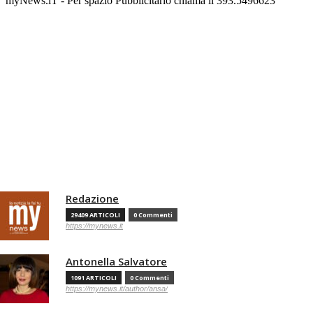
myNews.iT - Per spazio Pubblicitario chiama il 393.5496623
Redazione
29409 ARTICOLI
0 Commenti
https://mynews.it
Antonella Salvatore
1091 ARTICOLI
0 Commenti
https://mynews.it/author/ansa/