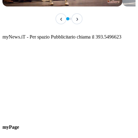
TERMINATO
TER
‹
›
Classic Contest 3vs3 Memorial Michele
Fest
Guardascione
ediz
📅 6 Agosto 2026 · 09:00 · 📍 Lungomare C. Colombo
📅 7 A
myNews.iT - Per spazio Pubblicitario chiama il 393.5496623
myPage