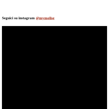
Seguici su instagram
@mymolise
myNews.iT - Per spazio Pubblicitario chiama il 393.5496623