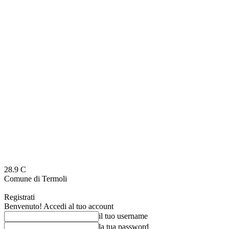
28.9
C
Comune di Termoli
Registrati
Benvenuto! Accedi al tuo account
il tuo username
la tua password