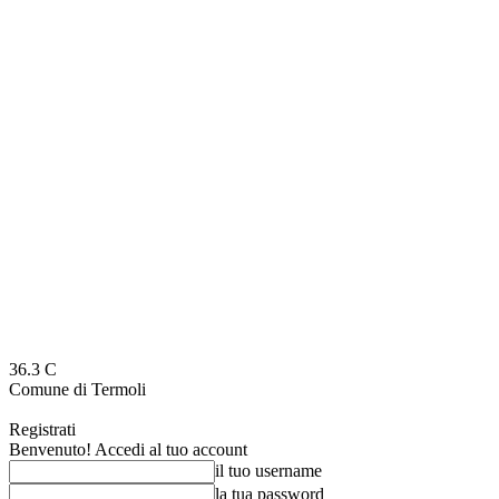
36.3
C
Comune di Termoli
Registrati
Benvenuto! Accedi al tuo account
il tuo username
la tua password