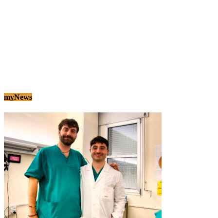
myNews