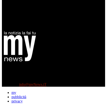
Diretto da Antonella Salvatore
Testata indipendente fondata nel 2005:
non riceve e non ha mai ricevuto nessun finanziamento pubblico.
Tel +39 3935496623
Contattaci:
info@myNews.iT
my
pubblicità
privacy