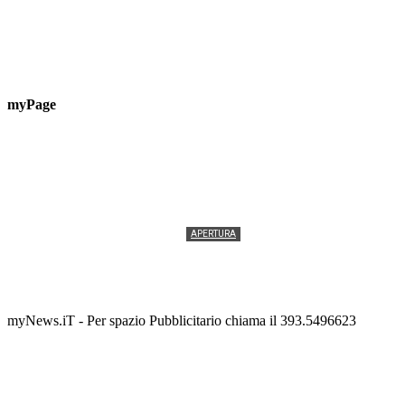
myPage
APERTURA
Termolesi, la foto di gruppo torna a riempire la
scalinata del folklore
Tony Cericola
-
2 AGOSTO 2026
myNews.iT - Per spazio Pubblicitario chiama il 393.5496623