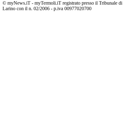
© myNews.iT - myTermoli.iT registrato presso il Tribunale di
Larino con il n. 02/2006 - p.iva 00977020700