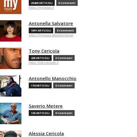
29409 ARTICOLI
0 Commenti
https://mynews.it
Antonella Salvatore
1091 ARTICOLI
0 Commenti
https://mynews.it/author/ansa/
Tony Cericola
438 ARTICOLI
0 Commenti
https://microstudio.it
Antonello Manocchio
174 ARTICOLI
0 Commenti
Saverio Metere
130 ARTICOLI
0 Commenti
Alessia Cericola