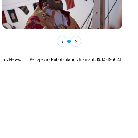
TERMINATO
‹
›
San Basso 2026 - il programma delle feste
📅 3 Agosto 2026 · 08:00 · 📍 Porto
myNews.iT - Per spazio Pubblicitario chiama il 393.5496623