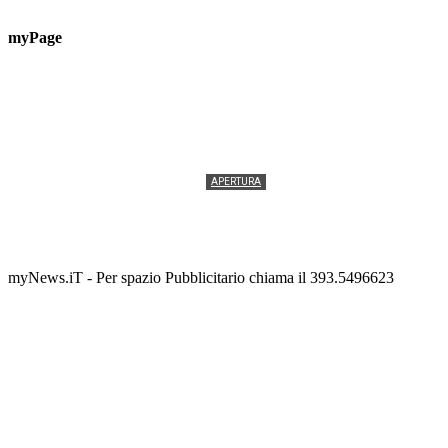
myPage
APERTURA
Termolesi, la foto di gruppo torna a riempire la
scalinata del folklore
Tony Cericola
-
2 AGOSTO 2026
myNews.iT - Per spazio Pubblicitario chiama il 393.5496623