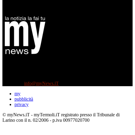
Diretto da Antonella Salvatore
Testata indipendente fondata nel 2005:
non riceve e non ha mai ricevuto nessun finanziamento pubblico.
Tel +39 3935496623
Contattaci:
info@myNews.iT
my
pubblicità
privacy
© myNews.iT - myTermoli.iT registrato presso il Tribunale di
Larino con il n. 02/2006 - p.iva 00977020700