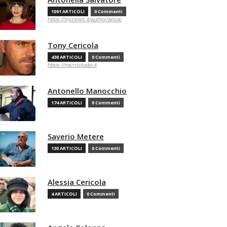
1091 ARTICOLI
0 Commenti
https://mynews.it/author/ansa/
Tony Cericola
438 ARTICOLI
0 Commenti
https://microstudio.it
Antonello Manocchio
174 ARTICOLI
0 Commenti
Saverio Metere
130 ARTICOLI
0 Commenti
Alessia Cericola
4 ARTICOLI
0 Commenti