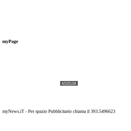
myPage
APERTURA
Termolesi, la foto di gruppo torna a riempire la
scalinata del folklore
Tony Cericola
-
2 AGOSTO 2026
myNews.iT - Per spazio Pubblicitario chiama il 393.5496623