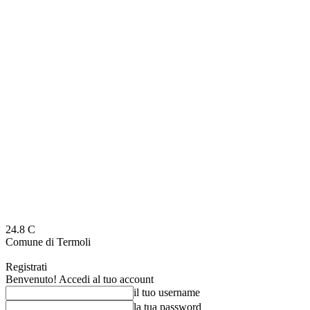
24.8
C
Comune di Termoli
Registrati
Benvenuto! Accedi al tuo account
il tuo username
la tua password