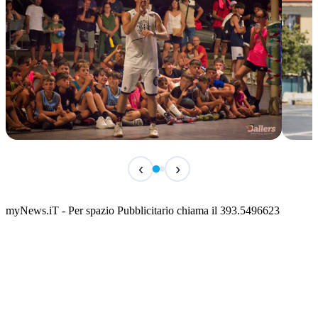
TERMINATO
IN 
‹
›
Classic Contest 3vs3 Memorial Michele
Fest
Guardascione
ediz
📅 6 Agosto 2026 · 09:00 · 📍 Lungomare C. Colombo
📅 7 A
myNews.iT - Per spazio Pubblicitario chiama il 393.5496623