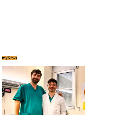
myNews