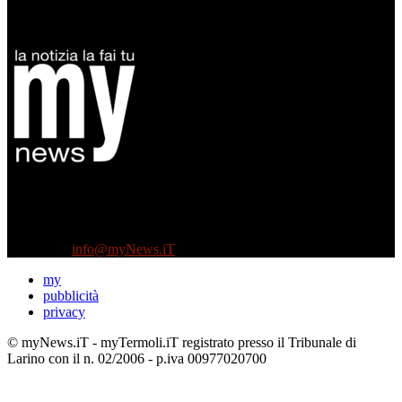
Diretto da Antonella Salvatore
Testata indipendente fondata nel 2005:
non riceve e non ha mai ricevuto nessun finanziamento pubblico.
Tel +39 3935496623
Contattaci:
info@myNews.iT
my
pubblicità
privacy
© myNews.iT - myTermoli.iT registrato presso il Tribunale di
Larino con il n. 02/2006 - p.iva 00977020700