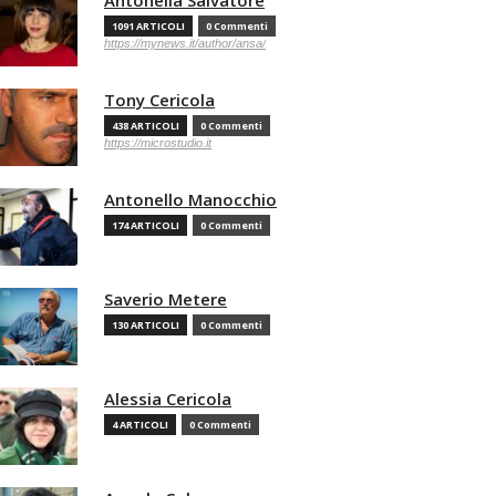
1091 ARTICOLI
0 Commenti
https://mynews.it/author/ansa/
Tony Cericola
438 ARTICOLI
0 Commenti
https://microstudio.it
Antonello Manocchio
174 ARTICOLI
0 Commenti
Saverio Metere
130 ARTICOLI
0 Commenti
Alessia Cericola
4 ARTICOLI
0 Commenti