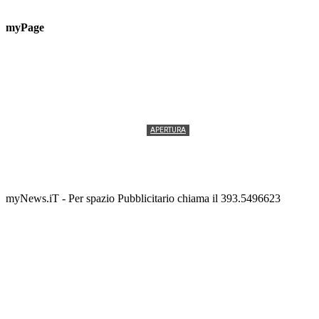
myPage
APERTURA
Termolesi, la foto di gruppo torna a riempire la
scalinata del folklore
Tony Cericola
-
2 AGOSTO 2026
myNews.iT - Per spazio Pubblicitario chiama il 393.5496623