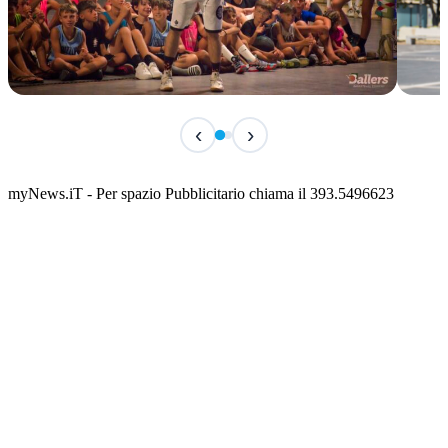
TERMINATO
IN 
‹
›
Classic Contest 3vs3 Memorial Michele
Fest
Guardascione
ediz
📅 6 Agosto 2026 · 09:00 · 📍 Lungomare C. Colombo
📅 7 A
myNews.iT - Per spazio Pubblicitario chiama il 393.5496623