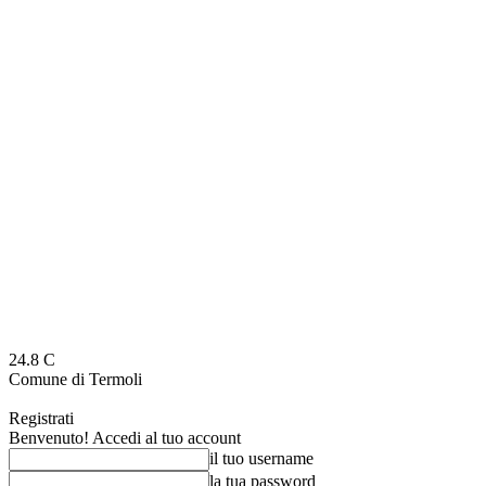
24.8
C
Comune di Termoli
Registrati
Benvenuto! Accedi al tuo account
il tuo username
la tua password