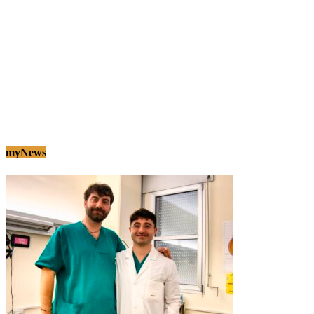
myNews