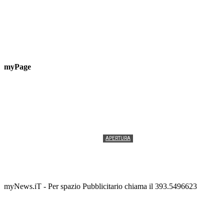
myPage
APERTURA
Termolesi, la foto di gruppo torna a riempire la
scalinata del folklore
Tony Cericola
-
2 AGOSTO 2026
myNews.iT - Per spazio Pubblicitario chiama il 393.5496623