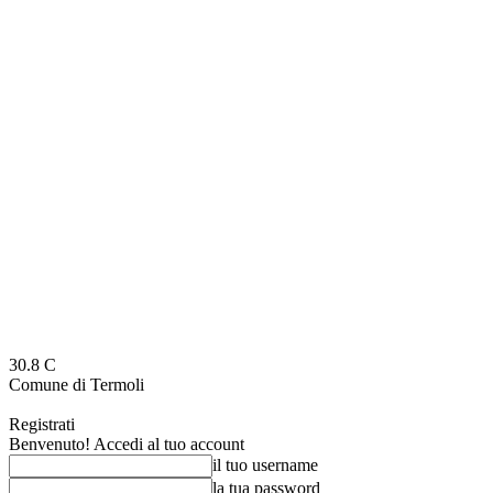
30.8
C
Comune di Termoli
Registrati
Benvenuto! Accedi al tuo account
il tuo username
la tua password