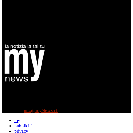
Diretto da Antonella Salvatore
Testata indipendente fondata nel 2005:
non riceve e non ha mai ricevuto nessun finanziamento pubblico.
Tel +39 3935496623
Contattaci:
info@myNews.iT
my
pubblicità
privacy