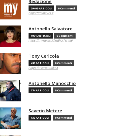
Redazione
29409 ARTICOLI
0 Commenti
https://mynews.it
Antonella Salvatore
1091 ARTICOLI
0 Commenti
https://mynews.it/author/ansa/
Tony Cericola
438 ARTICOLI
0 Commenti
https://microstudio.it
Antonello Manocchio
174 ARTICOLI
0 Commenti
Saverio Metere
130 ARTICOLI
0 Commenti