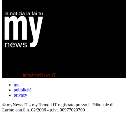
Diretto da Antonella Salvatore
Testata indipendente fondata nel 2005:
non riceve e non ha mai ricevuto nessun finanziamento pubblico.
Tel +39 3935496623
Contattaci:
info@myNews.iT
my
pubblicità
privacy
© myNews.iT - myTermoli.iT registrato presso il Tribunale di
Larino con il n. 02/2006 - p.iva 00977020700