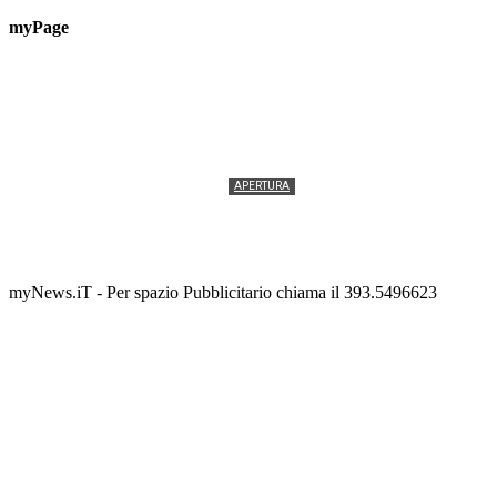
myPage
APERTURA
Termolesi, la foto di gruppo torna a riempire la
scalinata del folklore
Tony Cericola
-
2 AGOSTO 2026
myNews.iT - Per spazio Pubblicitario chiama il 393.5496623