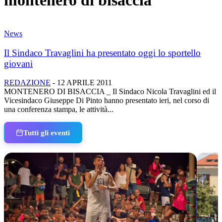
montenero di bisaccia
News
Il Sindaco Travaglini ha presentato oggi lo sportello
giovani
REDAZIONE
-
12 APRILE 2011
MONTENERO DI BISACCIA _ Il Sindaco Nicola Travaglini ed il
Vicesindaco Giuseppe Di Pinto hanno presentato ieri, nel corso di
una conferenza stampa, le attività...
Tutti gli eventi