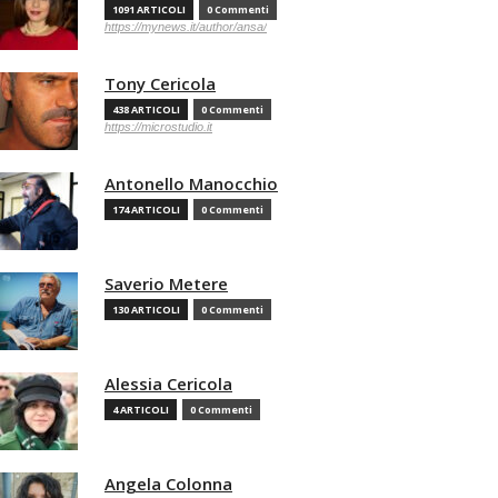
1091 ARTICOLI
0 Commenti
https://mynews.it/author/ansa/
Tony Cericola
438 ARTICOLI
0 Commenti
https://microstudio.it
Antonello Manocchio
174 ARTICOLI
0 Commenti
Saverio Metere
130 ARTICOLI
0 Commenti
Alessia Cericola
4 ARTICOLI
0 Commenti
Angela Colonna