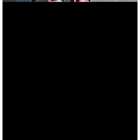
myNews.iT - Per spazio Pubblicitario chiama il 393.5496623