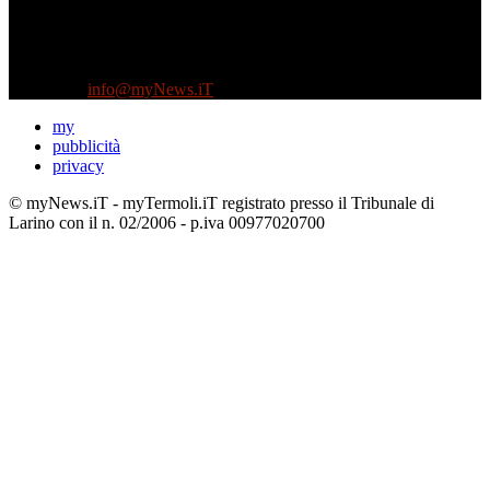
Diretto da Antonella Salvatore
Testata indipendente fondata nel 2005:
non riceve e non ha mai ricevuto nessun finanziamento pubblico.
Tel +39 3935496623
Contattaci:
info@myNews.iT
my
pubblicità
privacy
© myNews.iT - myTermoli.iT registrato presso il Tribunale di
Larino con il n. 02/2006 - p.iva 00977020700