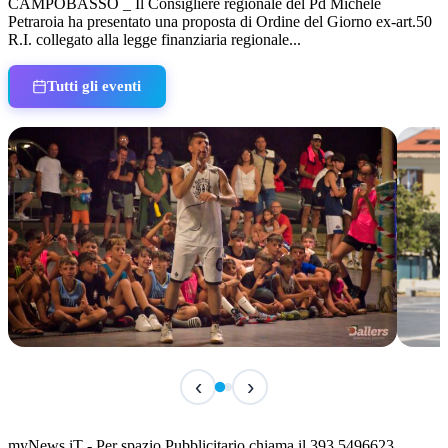
CAMPOBASSO _ Il Consigliere regionale del Pd Michele
Petraroia ha presentato una proposta di Ordine del Giorno ex-art.50
R.I. collegato alla legge finanziaria regionale...
Tutti gli eventi
IN CORSO
IN 
‹
›
Classic Contest 3vs3 Memorial Michele
Fest
Guardascione
ediz
📅 6 Agosto 2026 · 09:00 · 📍 Lungomare C. Colombo
📅 7 A
myNews.iT - Per spazio Pubblicitario chiama il 393.5496623