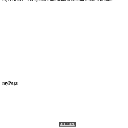
myPage
APERTURA