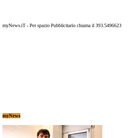
Termolesi, la foto di gruppo torna a riempire la
scalinata del folklore
Tony Cericola
-
2 AGOSTO 2026
myNews.iT - Per spazio Pubblicitario chiama il 393.5496623
myNews