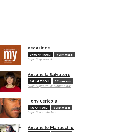
Redazione
29409 ARTICOLI
0 Commenti
https://mynews.it
Antonella Salvatore
1091 ARTICOLI
0 Commenti
https://mynews.it/author/ansa/
Tony Cericola
438 ARTICOLI
0 Commenti
https://microstudio.it
Antonello Manocchio