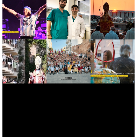
myNews.iT - Per spazio Pubblicitario chiama il 393.5496623