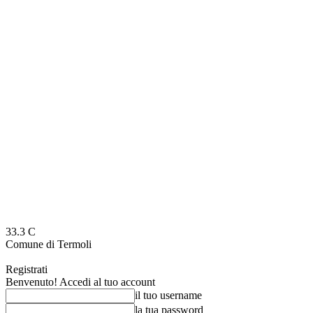
33.3
C
Comune di Termoli
Registrati
Benvenuto! Accedi al tuo account
il tuo username
la tua password