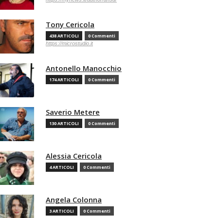
Tony Cericola
438 ARTICOLI
0 Commenti
https://microstudio.it
Antonello Manocchio
174 ARTICOLI
0 Commenti
Saverio Metere
130 ARTICOLI
0 Commenti
Alessia Cericola
4 ARTICOLI
0 Commenti
Angela Colonna
3 ARTICOLI
0 Commenti