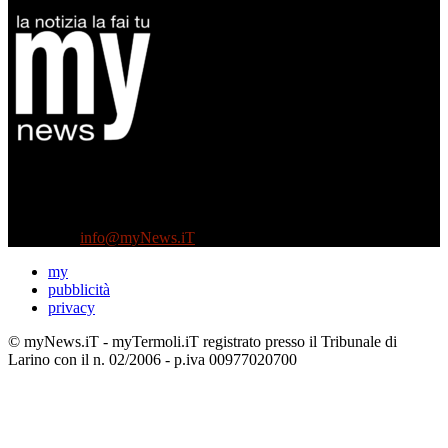
Diretto da Antonella Salvatore
Testata indipendente fondata nel 2005:
non riceve e non ha mai ricevuto nessun finanziamento pubblico.
Tel +39 3935496623
Contattaci:
info@myNews.iT
my
pubblicità
privacy
© myNews.iT - myTermoli.iT registrato presso il Tribunale di
Larino con il n. 02/2006 - p.iva 00977020700