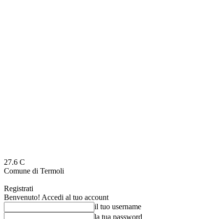
27.6
C
Comune di Termoli
Registrati
Benvenuto! Accedi al tuo account
il tuo username
la tua password