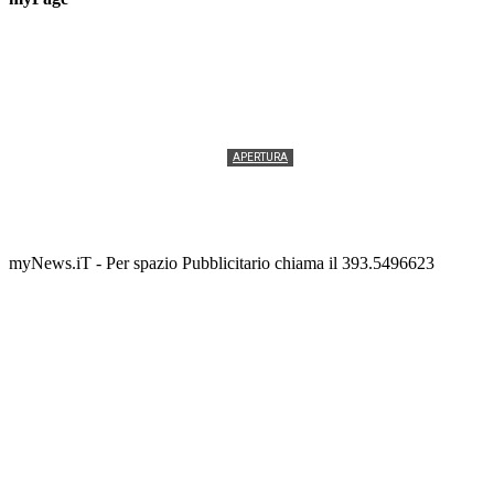
APERTURA
Termolesi, la foto di gruppo torna a riempire la
scalinata del folklore
Tony Cericola
-
2 AGOSTO 2026
myNews.iT - Per spazio Pubblicitario chiama il 393.5496623