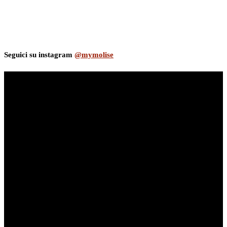
Seguici su instagram
@mymolise
myNews.iT - Per spazio Pubblicitario chiama il 393.5496623