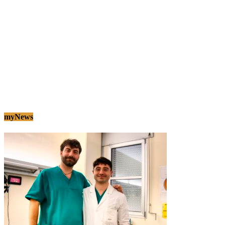
myNews