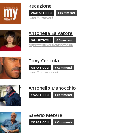
Redazione
29409 ARTICOLI
0 Commenti
https://mynews.it
Antonella Salvatore
1091 ARTICOLI
0 Commenti
https://mynews.it/author/ansa/
Tony Cericola
438 ARTICOLI
0 Commenti
https://microstudio.it
Antonello Manocchio
174 ARTICOLI
0 Commenti
Saverio Metere
130 ARTICOLI
0 Commenti