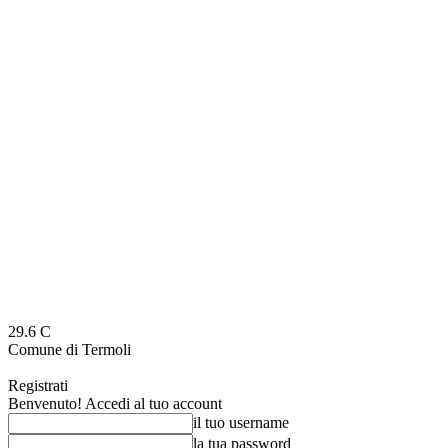
29.6
C
Comune di Termoli
Registrati
Benvenuto! Accedi al tuo account
il tuo username
la tua password