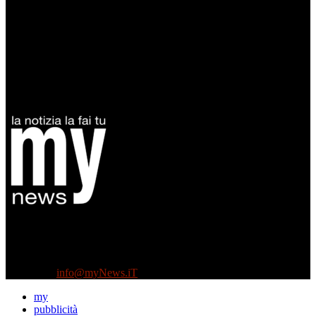
Diretto da Antonella Salvatore
Testata indipendente fondata nel 2005:
non riceve e non ha mai ricevuto nessun finanziamento pubblico.
Tel +39 3935496623
Contattaci:
info@myNews.iT
my
pubblicità