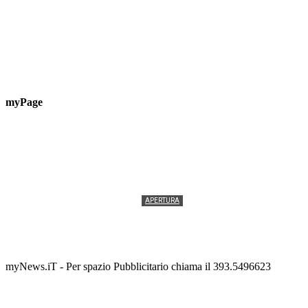
myPage
APERTURA
Termolesi, la foto di gruppo torna a riempire la
scalinata del folklore
Tony Cericola
-
2 AGOSTO 2026
myNews.iT - Per spazio Pubblicitario chiama il 393.5496623