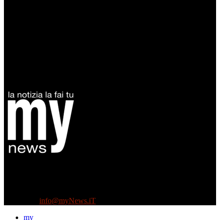
Diretto da Antonella Salvatore
Testata indipendente fondata nel 2005:
non riceve e non ha mai ricevuto nessun finanziamento pubblico.
Tel +39 3935496623
Contattaci:
info@myNews.iT
my