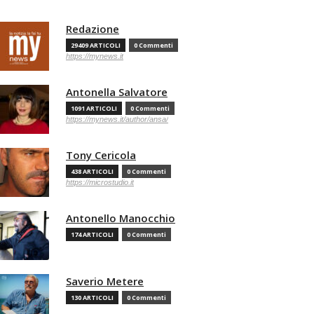
Redazione
29409 ARTICOLI
0 Commenti
https://mynews.it
Antonella Salvatore
1091 ARTICOLI
0 Commenti
https://mynews.it/author/ansa/
Tony Cericola
438 ARTICOLI
0 Commenti
https://microstudio.it
Antonello Manocchio
174 ARTICOLI
0 Commenti
Saverio Metere
130 ARTICOLI
0 Commenti