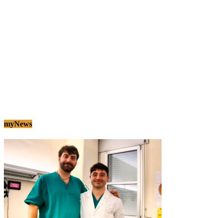
myNews