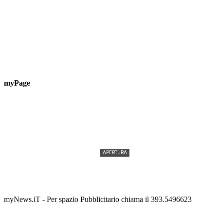
myPage
APERTURA
Termolesi, la foto di gruppo torna a riempire la
scalinata del folklore
Tony Cericola
-
2 AGOSTO 2026
myNews.iT - Per spazio Pubblicitario chiama il 393.5496623