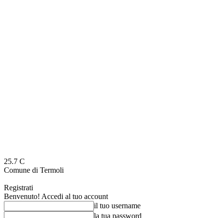
25.7
C
Comune di Termoli
Registrati
Benvenuto! Accedi al tuo account
il tuo username
la tua password