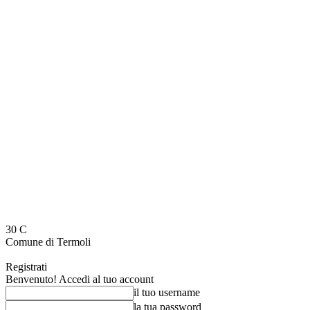
30
C
Comune di Termoli
Registrati
Benvenuto! Accedi al tuo account
il tuo username
la tua password