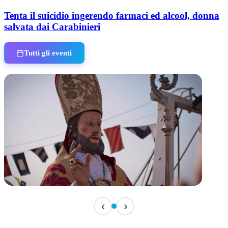
Tenta il suicidio ingerendo farmaci ed alcool, donna
salvata dai Carabinieri
Tutti gli eventi
TERMINATO
‹
›
San Basso 2026 - il programma delle feste
📅 3 Agosto 2026 · 08:00 · 📍 Porto