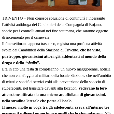
TRIVENTO – Non conosce soluzione di continuità l’incessante
l’attività antidroga dei Carabinieri della Compagnia di Bojano,
specie per i controlli attuati nei fine settimana, che saranno oggetto
di incremento per il carnevale.
Il fine settimana appena trascorso, registra una proficua attività
svolta dai Carabinieri della Stazione di Trivento,
che ha visto,
purtroppo, giovanissimi attori, già addentrati al mondo della
droga e dello
“sballo”.
Era in atto una festa di compleanno, un nuovo maggiorenne, notizia
che non era sfuggita ai militari della locale Stazione, che nell’ambito
di mirati e specifici servizi volti alla prevenzione dello spaccio di
stupefacenti, nel transitare davanti alla location,
vedevano la loro
attenzione attirata da una microcar, affollata di giovanissimi,
nella stradina laterale che porta al locale.
Il mezzo, molto in voga tra gli adolescenti, aveva all’interno tre
occupanti e diversi erano invece quelli che lo circondavano. Alla