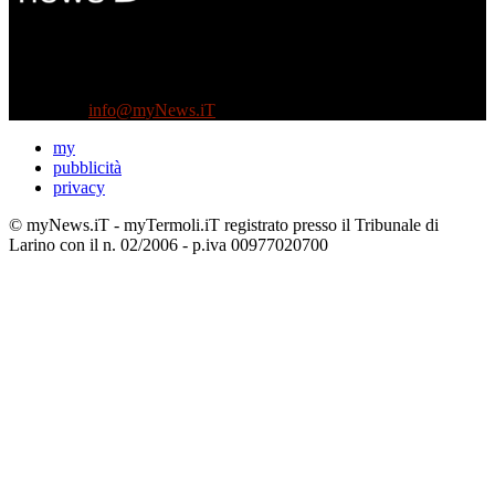
Diretto da Antonella Salvatore
Testata indipendente fondata nel 2005:
non riceve e non ha mai ricevuto nessun finanziamento pubblico.
Tel +39 3935496623
Contattaci:
info@myNews.iT
my
pubblicità
privacy
© myNews.iT - myTermoli.iT registrato presso il Tribunale di
Larino con il n. 02/2006 - p.iva 00977020700