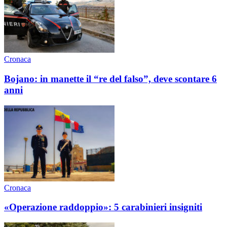
Cronaca
Bojano: in manette il “re del falso”, deve scontare 6
anni
Cronaca
«Operazione raddoppio»: 5 carabinieri insigniti