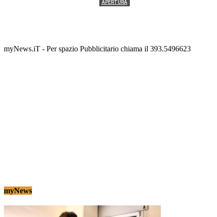
APERTURA
Termolesi, la foto di gruppo torna a riempire la
scalinata del folklore
Tony Cericola
-
2 AGOSTO 2026
myNews.iT - Per spazio Pubblicitario chiama il 393.5496623
myNews