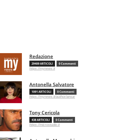
Redazione
29409 ARTICOLI
0 Commenti
https://mynews.it
Antonella Salvatore
1091 ARTICOLI
0 Commenti
https://mynews.it/author/ansa/
Tony Cericola
438 ARTICOLI
0 Commenti
https://microstudio.it