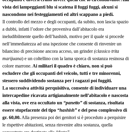
vista dei lampeggianti blu si scatena il fuggi fuggi, alcuni si
nascondono nei festeggiamenti ed altri scappano a piedi.
Il controllo del mezzo e degli occupanti, da subito, non lascia spazio
a dubbi, infatti l’odore che proveniva dall’abitacolo era
ineludibilmente quello dell’hashish, motivo per il quale si procede
nell’immediatezza ad una ispezione che consente di rinvenire un
bilancino di precisione ancora acceso, un grinder
(classico trita
marijuana
) e un coltellino con la lama sporca di sostanza resinosa di
colore marrone.
Ai militari il quadro è chiaro, non si può
escludere che gli occupanti del veicolo, tutti e tre minorenni,
stessero suddividendo sostanza per i ragazzi poi fuggiti.
La successiva attività perquisitiva, consente di individuare una
intercapedine ricavata artigianalmente nell’abitacolo e nascosta
alla vista, ove era occultato un
“panetto”
di sostanza, risultata
essere stupefacente del tipo
“hashish”
e del peso complessivo di
gr. 60,00.
Alla presenza poi dei genitori si è proceduto a perquisire
le rispettive abitazioni, senza rinvenire altra sostanza, quella