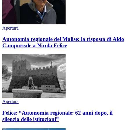
Apertura
Autonomia regionale del Molise: la risposta di Aldo
Camporeale a Nicola Felice
Apertura
Felice: “Autonomia regionale: 62 anni dopo, il
silenzio delle istituzioni”