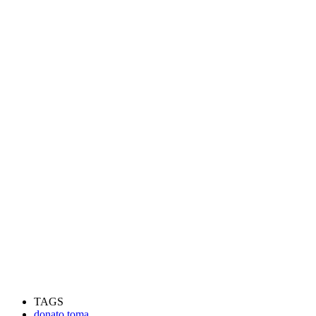
TAGS
donato toma