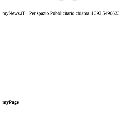
📅 3 Agosto 2026 · 08:00 · 📍 Porto
myNews.iT - Per spazio Pubblicitario chiama il 393.5496623
myPage