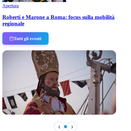
Apertura
Roberti e Marone a Roma: focus sulla mobilità
regionale
Tutti gli eventi
TERMINATO
‹
›
San Basso 2026 - il programma delle feste