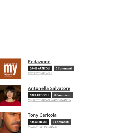
Redazione
29409 ARTICOLI
0 Commenti
https://mynews.it
Antonella Salvatore
1091 ARTICOLI
0 Commenti
https://mynews.it/author/ansa/
Tony Cericola
438 ARTICOLI
0 Commenti
https://microstudio.it