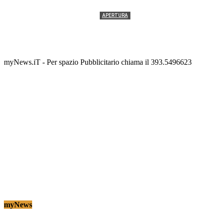
APERTURA
Termolesi, la foto di gruppo torna a riempire la
scalinata del folklore
Tony Cericola
-
2 AGOSTO 2026
myNews.iT - Per spazio Pubblicitario chiama il 393.5496623
myNews