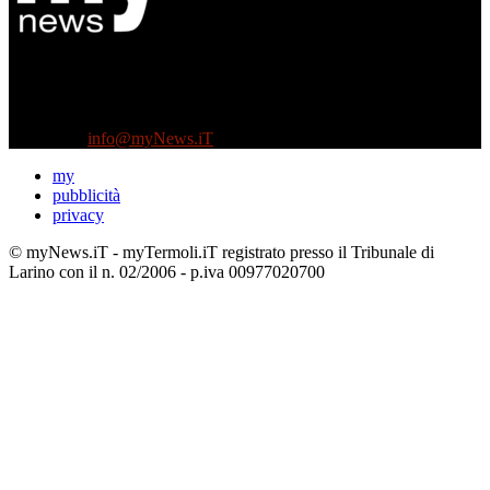
Diretto da Antonella Salvatore
Testata indipendente fondata nel 2005:
non riceve e non ha mai ricevuto nessun finanziamento pubblico.
Tel +39 3935496623
Contattaci:
info@myNews.iT
my
pubblicità
privacy
© myNews.iT - myTermoli.iT registrato presso il Tribunale di
Larino con il n. 02/2006 - p.iva 00977020700