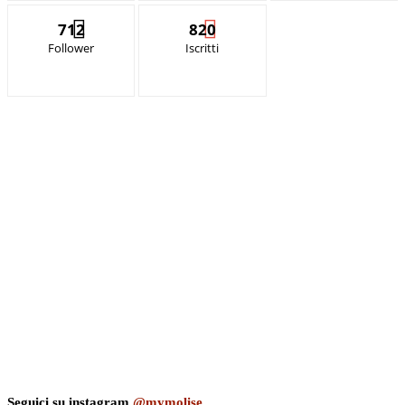
712
820
Follower
Iscritti
Seguici su instagram
@mymolise