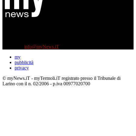
Diretto da Antonella Salvatore
Testata indipendente fondata nel 2005:
non riceve e non ha mai ricevuto nessun finanziamento pubblico.
Tel +39 3935496623
Contattaci:
info@myNews.iT
my
pubblicità
privacy
© myNews.iT - myTermoli.iT registrato presso il Tribunale di
Larino con il n. 02/2006 - p.iva 00977020700