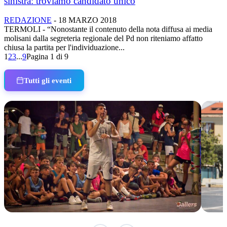
sinistra: troviamo candidato unico
REDAZIONE
-
18 MARZO 2018
TERMOLI - “Nonostante il contenuto della nota diffusa ai media
molisani dalla segreteria regionale del Pd non riteniamo affatto
chiusa la partita per l'individuazione...
1
2
3
...
9
Pagina 1 di 9
Tutti gli eventi
IN CORSO
IN 