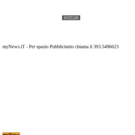
APERTURA
Termolesi, la foto di gruppo torna a riempire la
scalinata del folklore
Tony Cericola
-
2 AGOSTO 2026
myNews.iT - Per spazio Pubblicitario chiama il 393.5496623
myNews