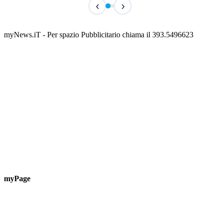
‹
›
Classic Contest 3vs3 Memorial Michele
Fest
Guardascione
ediz
📅 6 Agosto 2026 · 09:00 · 📍 Lungomare C. Colombo
📅 7 A
myNews.iT - Per spazio Pubblicitario chiama il 393.5496623
myPage