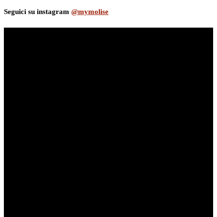
Seguici su instagram
@mymolise
myNews.iT - Per spazio Pubblicitario chiama il 393.5496623