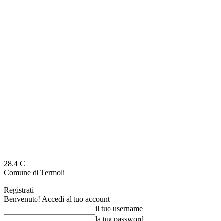
28.4
C
Comune di Termoli
Registrati
Benvenuto! Accedi al tuo account
il tuo username
la tua password