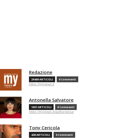
Redazione
29409 ARTICOLI
0 Commenti
https://mynews.it
Antonella Salvatore
1091 ARTICOLI
0 Commenti
https://mynews.it/author/ansa/
Tony Cericola
438 ARTICOLI
0 Commenti