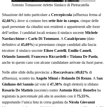
Antonio Tomassone rieletto Sindaco di Pietracatella
Situazione del tutto particolare a
Cercepiccola
(affluenza ferma al
42,66%
), dove si contano ben
sette liste in campo
, cinque delle
quali presentate da cittadini non residenti o appartenenti alle forze
dell’ordine. I candidati locali restano il sindaco uscente
Michele
Nardacchione
e
Carlo Di Tommaso
. A
Casalciprano
(dato
definitivo al
45,69%
) si presentano cinque candidati alla fascia
tricolore: il sindaco uscente
Eliseo Castelli
,
Emilio Cameli
,
Orlando Iannotti
,
Francesco Riccardelli
e
Tiziana De Paola
,
anche in questo caso con alcune candidature arrivate da fuori paese.
Nelle altre sfide della provincia: a
Roccavivara
(
49,82%
di
affluenza), scontro tra
Angelo Minni
e
Rolando Di Renzo
. A
San
Giuliano del Sannio
(al voto il
47,38%
degli elettori) si sfidano
Rosario De Matteis
(uscente) contro
Antonio Ricci
.
Bonefro
ha
registrato la percentuale più alta in assoluto con il
75,55%
,
supportando l’unica lista in corsa guidata da
Nicola Giovanni