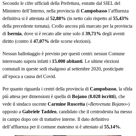
Secondo le cifre ufficiali della Prefettura, estratte dal SIEL del
Ministero dell’Interno, nella provincia di
Campobasso
l’affluenza
definitiva si è attestata al
52,88%
(in netto calo rispetto al
55,43%
della precedente tornata). Crollo ancora più marcato per la provincia
di
Isernia
, dove si è recato alle urne solo il
39,71%
degli aventi
diritto (contro il
47,07%
delle scorse elezioni).
Nessun ballottaggio è previsto per questi centri: nessun Comune
interessato supera infatti i
15.000 abitanti
. Le ultime elezioni
comunali in queste sedi risalgono al settembre 2020, posticipate
all’epoca a causa del Covid.
Per quanto riguarda i centri della provincia di
Campobasso
, la sfida
più attesa per dimensioni è quella di
Bojano
(
8.028 iscritti
), che
vede il sindaco uscente
Carmine Ruscetta
(«
Benvenuta Bojano
»)
opposto a
Gabriele Taddeo
, candidato che il centrodestra ha messo
in campo dopo ore di trattative interne. Il dato definitivo
dell’affluenza per il comune matesino si è attestato al
55,14%
.