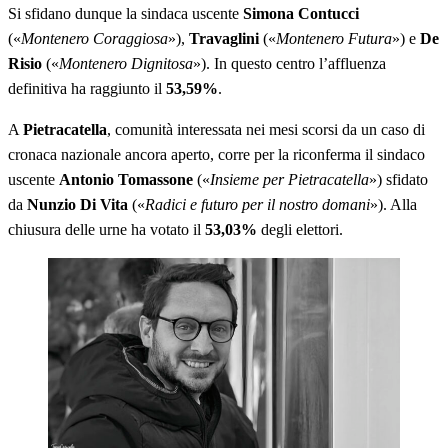
Si sfidano dunque la sindaca uscente
Simona Contucci
(«
Montenero Coraggiosa
»),
Travaglini
(«
Montenero Futura
») e
De
Risio
(«
Montenero Dignitosa
»). In questo centro l’affluenza
definitiva ha raggiunto il
53,59%
.
A
Pietracatella
, comunità interessata nei mesi scorsi da un caso di
cronaca nazionale ancora aperto, corre per la riconferma il sindaco
uscente
Antonio Tomassone
(«
Insieme per Pietracatella
») sfidato
da
Nunzio Di Vita
(«
Radici e futuro per il nostro domani
»). Alla
chiusura delle urne ha votato il
53,03%
degli elettori.