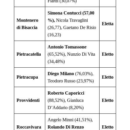
Fiardi (30,07%)
Simona Contucci (57,00
Montenero
%),
Nicola Travaglini
Eletta
di Bisaccia
(26,77), Gaetano De Risio
(16,23)
Antonio Tomassone
Pietracatella
(65,52%), Nunzio Di Vita
Eletto
(34,48%)
Diego Milano
(76,03%),
Pietracupa
Eletto
Teodoro Russo (23,97%)
Roberto Caporicci
Provvidenti
(88,52%), Gianluca
Eletto
D’Addario (8,20%)
Angelo Minni (41,51%),
Roccavivara
Rolando Di Renzo
Eletto