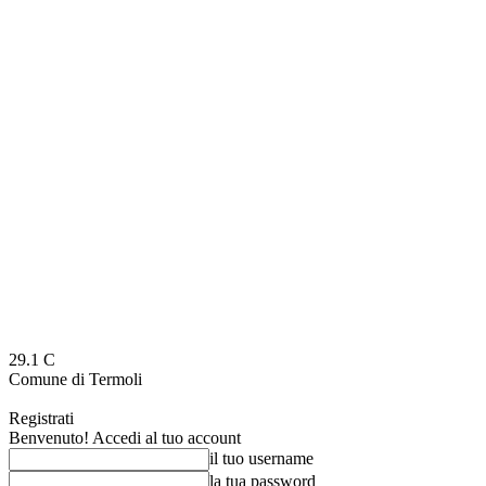
29.1
C
Comune di Termoli
Registrati
Benvenuto! Accedi al tuo account
il tuo username
la tua password