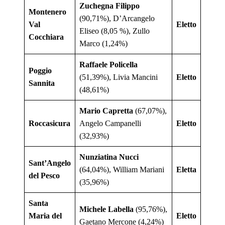
Zuchegna Filippo
Montenero
(90,71%), D’Arcangelo
Val
Eletto
Eliseo (8,05 %), Zullo
Cocchiara
Marco (1,24%)
Raffaele Policella
Poggio
(51,39%), Livia Mancini
Eletto
Sannita
(48,61%)
Mario Capretta
(67,07%),
Roccasicura
Angelo Campanelli
Eletto
(32,93%)
Nunziatina Nucci
Sant’Angelo
(64,04%), William Mariani
Eletta
del Pesco
(35,96%)
Santa
Michele Labella
(95,76%),
Maria del
Eletto
Gaetano Mercone (4,24%)