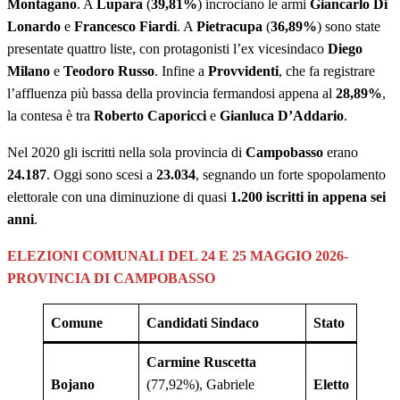
Montagano
. A
Lupara
(
39,81%
) incrociano le armi
Giancarlo Di
Lonardo
e
Francesco Fiardi
. A
Pietracupa
(
36,89%
) sono state
presentate quattro liste, con protagonisti l’ex vicesindaco
Diego
Milano
e
Teodoro Russo
. Infine a
Provvidenti
, che fa registrare
l’affluenza più bassa della provincia fermandosi appena al
28,89%
,
la contesa è tra
Roberto Caporicci
e
Gianluca D’Addario
.
Nel 2020 gli iscritti nella sola provincia di
Campobasso
erano
24.187
. Oggi sono scesi a
23.034
, segnando un forte spopolamento
elettorale con una diminuzione di quasi
1.200 iscritti in appena sei
anni
.
ELEZIONI COMUNALI DEL 24 E 25 MAGGIO 2026-
PROVINCIA DI CAMPOBASSO
Comune
Candidati Sindaco
Stato
Carmine Ruscetta
Bojano
(77,92%), Gabriele
Eletto