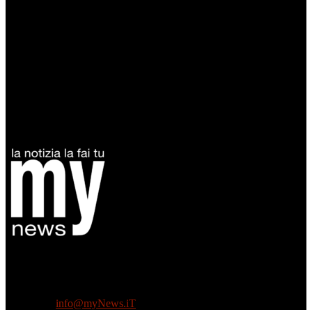
Diretto da Antonella Salvatore
Testata indipendente fondata nel 2005:
non riceve e non ha mai ricevuto nessun finanziamento pubblico.
Tel +39 3935496623
Contattaci:
info@myNews.iT