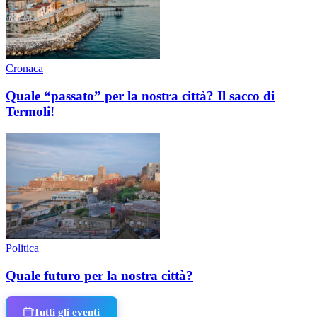
Cronaca
Quale “passato” per la nostra città? Il sacco di
Termoli!
Politica
Quale futuro per la nostra città?
Tutti gli eventi