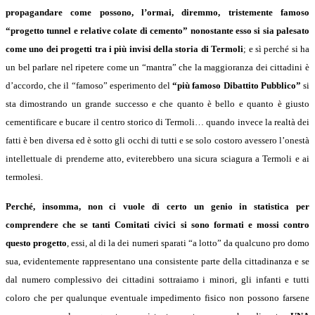
propagandare come possono, l’ormai, diremmo, tristemente famoso
“progetto tunnel e relative colate di cemento” nonostante esso si sia palesato
come uno dei progetti tra i più invisi della storia di Termoli
; e sì perché si ha
un bel parlare nel ripetere come un “mantra” che la maggioranza dei cittadini è
d’accordo, che il “famoso” esperimento del
“più famoso Dibattito Pubblico”
si
sta dimostrando un grande successo e che quanto è bello e quanto è giusto
cementificare e bucare il centro storico di Termoli… quando invece la realtà dei
fatti è ben diversa ed è sotto gli occhi di tutti e se solo costoro avessero l’onestà
intellettuale di prenderne atto, eviterebbero una sicura sciagura a Termoli e ai
termolesi.
Perché, insomma, non ci vuole di certo un genio in statistica per
comprendere che se tanti Comitati civici si sono formati e mossi contro
questo progetto
, essi, al di la dei numeri sparati “a lotto” da qualcuno pro domo
sua, evidentemente rappresentano una consistente parte della cittadinanza e se
dal numero complessivo dei cittadini sottraiamo i minori, gli infanti e tutti
coloro che per qualunque eventuale impedimento fisico non possono farsene