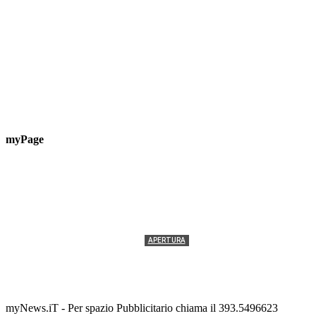
myPage
APERTURA
Termolesi, la foto di gruppo torna a riempire la
scalinata del folklore
Tony Cericola
-
2 AGOSTO 2026
myNews.iT - Per spazio Pubblicitario chiama il 393.5496623