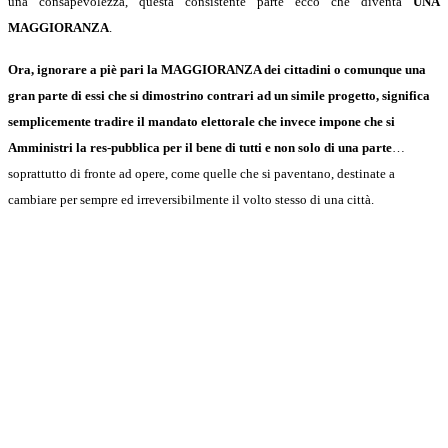
una consapevolezza, questa consistente parte ecco che diventa
UNA
MAGGIORANZA
.
Ora, ignorare a piè pari la MAGGIORANZA dei cittadini o comunque una
gran parte di essi che si dimostrino contrari ad un simile progetto, significa
semplicemente tradire il mandato elettorale che invece impone che si
Amministri la res-pubblica per il bene di tutti e non solo di una parte
…
soprattutto di fronte ad opere, come quelle che si paventano, destinate a
cambiare per sempre ed irreversibilmente il volto stesso di una città.