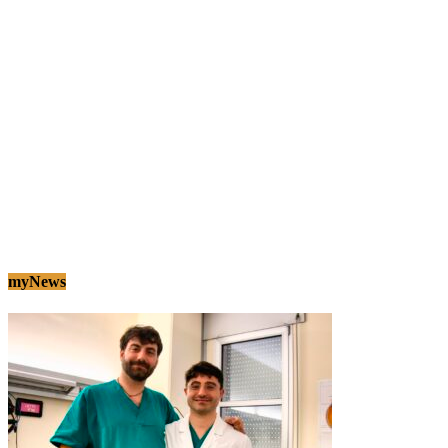
myNews