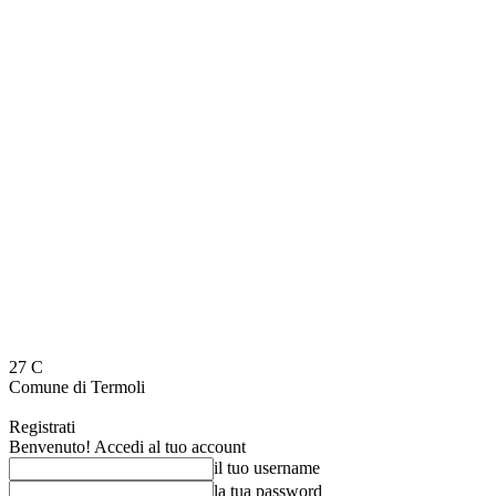
27
C
Comune di Termoli
Registrati
Benvenuto! Accedi al tuo account
il tuo username
la tua password