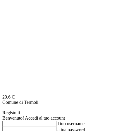
29.6
C
Comune di Termoli
Registrati
Benvenuto! Accedi al tuo account
il tuo username
la tua password