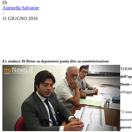
Di
Antonella Salvatore
-
11 GIUGNO 2016
Ex sindaco Di Brino su depuratore punta dito su amministrazione
.
TERMO
dell’op
Dante
c
allegge
“L’ana
manuten
parere