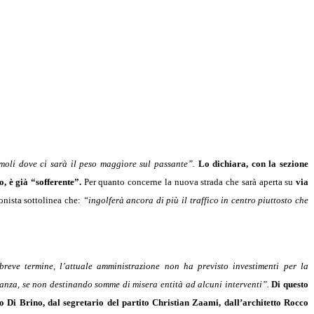
rmoli dove ci sarà il peso maggiore sul passante”.
Lo dichiara, con la sezione
, è già “sofferente”.
Per quanto concerne la nuova strada che sarà aperta su
via
onista sottolinea che:
“ingolferà ancora di più il traffico in centro piuttosto che
reve termine, l’attuale amministrazione non ha previsto investimenti per la
nanza, se non destinando somme di misera entità ad alcuni interventi”.
Di questo
o Di Brino, dal segretario del partito Christian Zaami, dall’architetto Rocco