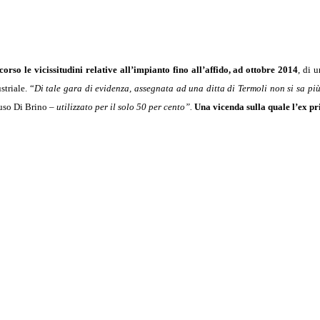
rso le vicissitudini relative all’impianto fino all’affido, ad ottobre 2014
, di 
triale. “
Di tale gara di evidenza, assegnata ad una ditta di Termoli non si sa p
uso Di Brino –
utilizzato per il solo 50 per cento”.
Una vicenda sulla quale l’ex pr