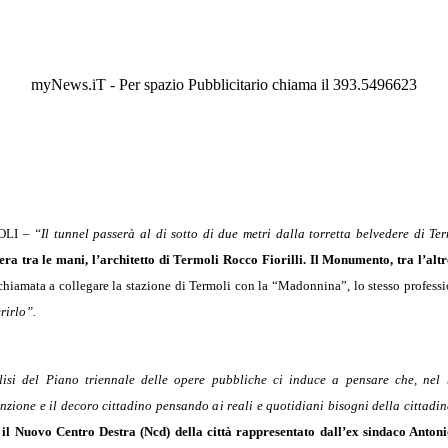
myNews.iT - Per spazio Pubblicitario chiama il 393.5496623
LI –
“Il tunnel passerà al di sotto di due metri dalla torretta belvedere di Te
era tra le mani, l’architetto di Termoli Rocco Fiorilli.
Il Monumento, tra l’altro
hiamata a collegare la stazione di Termoli con la “Madonnina”, lo stesso professi
rirlo”.
lisi del Piano triennale delle opere pubbliche ci induce a pensare che, nel b
zione e il decoro cittadino pensando ai reali e quotidiani bisogni della cittadi
 il Nuovo Centro Destra (Ncd) della città rappresentato dall’ex sindaco Antoni