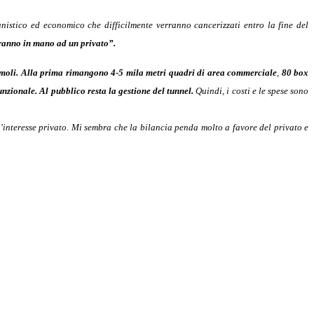
nistico ed economico che difficilmente verranno cancerizzati entro la fine del
niranno in mano ad un privato”.
moli.
Alla prima rimangono
4-5 mila metri quadri di area commerciale
,
80 box
unzionale.
Al pubblico resta la gestione del tunnel.
Quindi, i costi e le spese sono
l’interesse privato. Mi sembra che la bilancia penda molto a favore del privato e