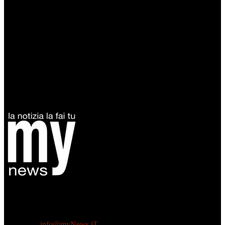
Diretto da Antonella Salvatore
Testata indipendente fondata nel 2005:
non riceve e non ha mai ricevuto nessun finanziamento pubblico.
Tel +39 3935496623
Contattaci:
info@myNews.iT