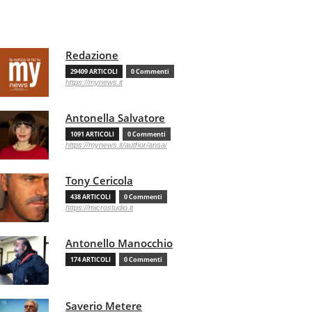
Redazione
29409 ARTICOLI
0 Commenti
https://mynews.it
Antonella Salvatore
1091 ARTICOLI
0 Commenti
https://mynews.it/author/ansa/
Tony Cericola
438 ARTICOLI
0 Commenti
https://microstudio.it
Antonello Manocchio
174 ARTICOLI
0 Commenti
Saverio Metere