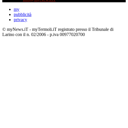
my
pubblicità
privacy
© myNews.iT - myTermoli.iT registrato presso il Tribunale di
Larino con il n. 02/2006 - p.iva 00977020700