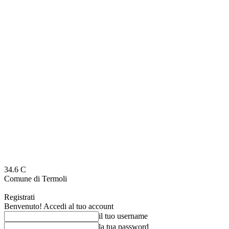
34.6
C
Comune di Termoli
Registrati
Benvenuto! Accedi al tuo account
il tuo username
la tua password