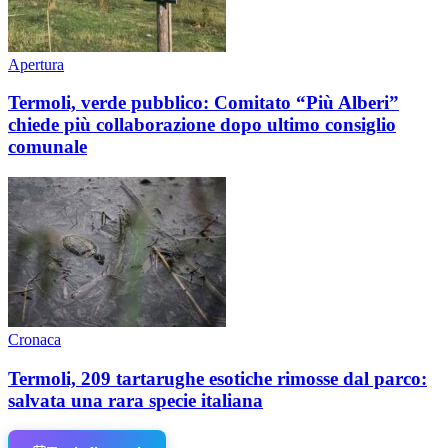
Apertura
Termoli, verde pubblico: Comitato “Più Alberi”
chiede più collaborazione dopo ultimo consiglio
comunale
Cronaca
Termoli, 209 tartarughe esotiche rimosse dal parco:
salvata una rara specie italiana