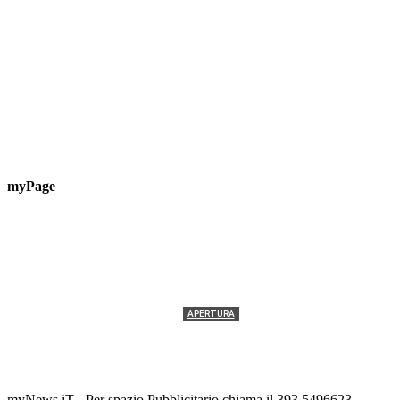
myPage
APERTURA
Termolesi, la foto di gruppo torna a riempire la
scalinata del folklore
Tony Cericola
-
2 AGOSTO 2026
myNews.iT - Per spazio Pubblicitario chiama il 393.5496623