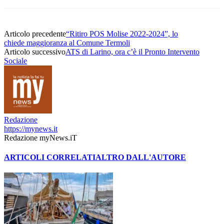
Articolo precedente
“Ritiro POS Molise 2022-2024”, lo
chiede maggioranza al Comune Termoli
Articolo successivo
ATS di Larino, ora c’è il Pronto Intervento
Sociale
Redazione
https://mynews.it
Redazione myNews.iT
ARTICOLI CORRELATI
ALTRO DALL'AUTORE