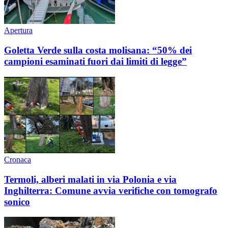
Apertura
Goletta Verde sulla costa molisana: “50% dei
campioni esaminati fuori dai limiti di legge”
Cronaca
Termoli, alberi malati in via Polonia e via
Inghilterra: Comune avvia verifiche con tomografo
sonico