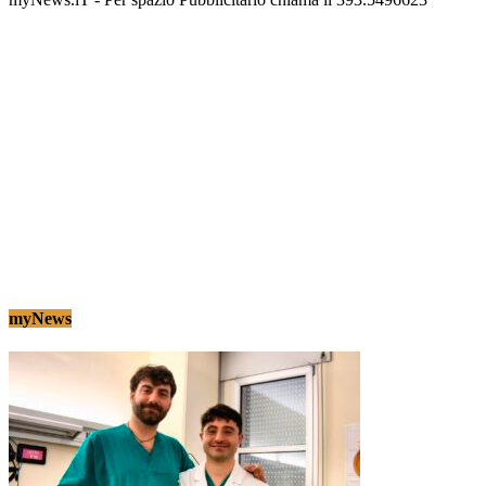
myNews