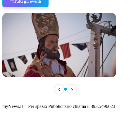
Tutti gli eventi
TERMINATO
‹
›
San Basso 2026 - il programma delle feste
📅 3 Agosto 2026 · 08:00 · 📍 Porto
myNews.iT - Per spazio Pubblicitario chiama il 393.5496623