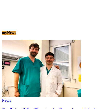
myNews
News