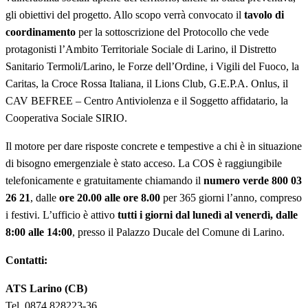
gli obiettivi del progetto. Allo scopo verrà convocato il
tavolo di
coordinamento
per la sottoscrizione del Protocollo che vede
protagonisti l’Ambito Territoriale Sociale di Larino, il Distretto
Sanitario Termoli/Larino, le Forze dell’Ordine, i Vigili del Fuoco, la
Caritas, la Croce Rossa Italiana, il Lions Club, G.E.P.A. Onlus, il
CAV BEFREE – Centro Antiviolenza e il Soggetto affidatario, la
Cooperativa Sociale SIRIO.
Il motore per dare risposte concrete e tempestive a chi è in situazione
di bisogno emergenziale è stato acceso. La COS è raggiungibile
telefonicamente e gratuitamente chiamando il
numero verde 800 03
26 21
, dalle
ore 20.00 alle ore 8.00
per 365 giorni l’anno, compreso
i festivi. L’ufficio è attivo
tutti i giorni dal lunedì al venerdì, dalle
8:00 alle 14:00
, presso il Palazzo Ducale del Comune di Larino.
Contatti:
ATS Larino (CB)
Tel. 0874.828223-36