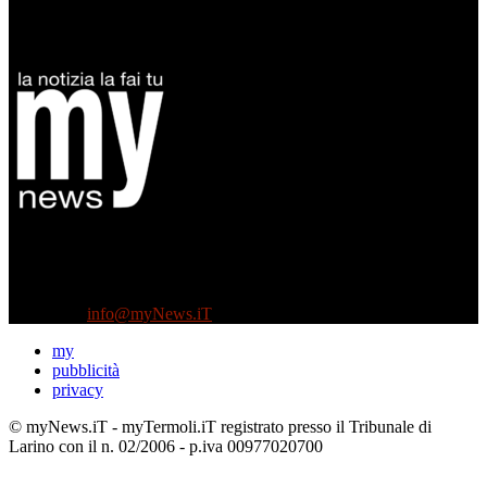
Diretto da Antonella Salvatore
Testata indipendente fondata nel 2005:
non riceve e non ha mai ricevuto nessun finanziamento pubblico.
Tel +39 3935496623
Contattaci:
info@myNews.iT
my
pubblicità
privacy
© myNews.iT - myTermoli.iT registrato presso il Tribunale di
Larino con il n. 02/2006 - p.iva 00977020700