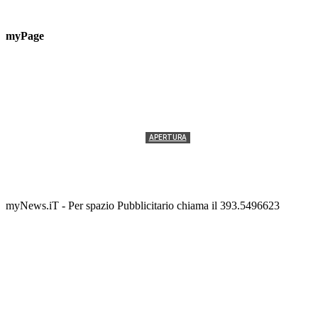
myPage
APERTURA
Termolesi, la foto di gruppo torna a riempire la
scalinata del folklore
Tony Cericola
-
2 AGOSTO 2026
myNews.iT - Per spazio Pubblicitario chiama il 393.5496623