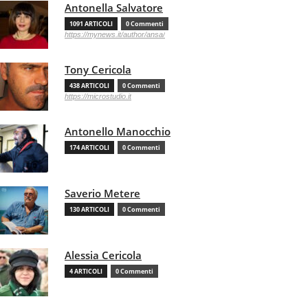
Antonella Salvatore
1091 ARTICOLI
0 Commenti
https://mynews.it/author/ansa/
Tony Cericola
438 ARTICOLI
0 Commenti
https://microstudio.it
Antonello Manocchio
174 ARTICOLI
0 Commenti
Saverio Metere
130 ARTICOLI
0 Commenti
Alessia Cericola
4 ARTICOLI
0 Commenti