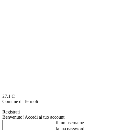
27.1
C
Comune di Termoli
Registrati
Benvenuto! Accedi al tuo account
il tuo username
la tua password