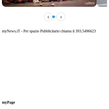
IN CORSO
IN 
‹
›
Classic Contest 3vs3 Memorial Michele
Fest
Guardascione
ediz
📅 6 Agosto 2026 · 09:00 · 📍 Lungomare C. Colombo
📅 7 A
myNews.iT - Per spazio Pubblicitario chiama il 393.5496623
myPage