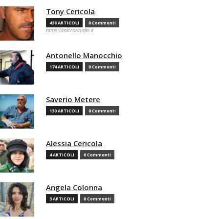
Tony Cericola
438 ARTICOLI
0 Commenti
https://microstudio.it
Antonello Manocchio
174 ARTICOLI
0 Commenti
Saverio Metere
130 ARTICOLI
0 Commenti
Alessia Cericola
4 ARTICOLI
0 Commenti
Angela Colonna
3 ARTICOLI
0 Commenti