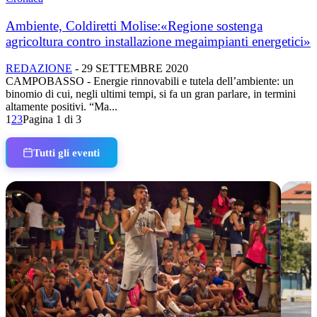
Ambiente, Coldiretti Molise:«Regione sostenga
agricoltura contro installazione megaimpianti energetici»
REDAZIONE
-
29 SETTEMBRE 2020
CAMPOBASSO - Energie rinnovabili e tutela dell’ambiente: un
binomio di cui, negli ultimi tempi, si fa un gran parlare, in termini
altamente positivi. “Ma...
1
2
3
Pagina 1 di 3
Tutti gli eventi