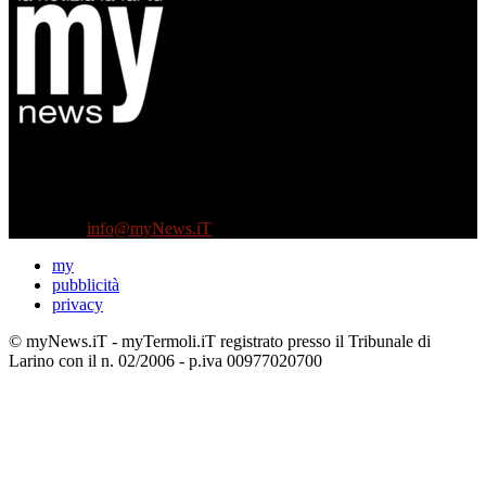
Diretto da Antonella Salvatore
Testata indipendente fondata nel 2005:
non riceve e non ha mai ricevuto nessun finanziamento pubblico.
Tel +39 3935496623
Contattaci:
info@myNews.iT
my
pubblicità
privacy
© myNews.iT - myTermoli.iT registrato presso il Tribunale di
Larino con il n. 02/2006 - p.iva 00977020700