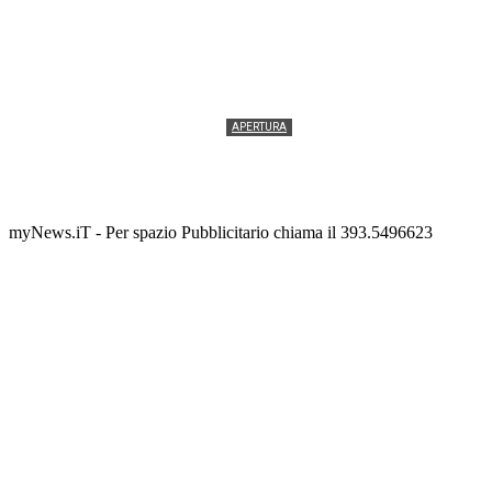
APERTURA
Termolesi, la foto di gruppo torna a riempire la
scalinata del folklore
Tony Cericola
-
2 AGOSTO 2026
myNews.iT - Per spazio Pubblicitario chiama il 393.5496623