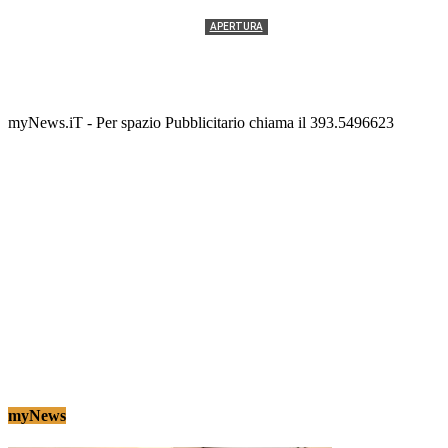
APERTURA
Termolesi, la foto di gruppo torna a riempire la
scalinata del folklore
Tony Cericola
-
2 AGOSTO 2026
myNews.iT - Per spazio Pubblicitario chiama il 393.5496623
myNews