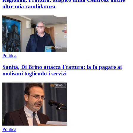
oltre mia candidatura
Politica
Sanità, Di Brino attacca Frattura: la fa pagare ai
molisani togliendo i servizi
Politica