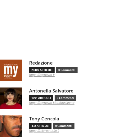
Redazione
29409 ARTICOLI
0 Commenti
https://mynews.it
Antonella Salvatore
1091 ARTICOLI
0 Commenti
https://mynews.it/author/ansa/
Tony Cericola
438 ARTICOLI
0 Commenti
https://microstudio.it