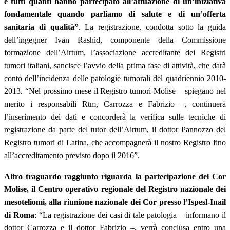
e tutti quanti hanno partecipato all’attuazione di un’iniziativa
fondamentale quando parliamo di salute e di un’offerta
sanitaria di qualità”
. La registrazione, condotta sotto la guida
dell’ingegner Ivan Rashid, componente della Commissione
formazione dell’Airtum, l’associazione accreditante dei Registri
tumori italiani, sancisce l’avvio della prima fase di attività, che darà
conto dell’incidenza delle patologie tumorali del quadriennio 2010-
2013. “Nel prossimo mese il Registro tumori Molise – spiegano nel
merito i responsabili Rtm, Carrozza e Fabrizio –, continuerà
l’inserimento dei dati e concorderà la verifica sulle tecniche di
registrazione da parte del tutor dell’Airtum, il dottor Pannozzo del
Registro tumori di Latina, che accompagnerà il nostro Registro fino
all’accreditamento previsto dopo il 2016”.
Altro traguardo raggiunto riguarda la partecipazione del Cor
Molise, il Centro operativo regionale del Registro nazionale dei
mesoteliomi, alla riunione nazionale dei Cor presso l’Ispesl-Inail
di Roma
: “La registrazione dei casi di tale patologia – informano il
dottor Carrozza e il dottor Fabrizio –, verrà conclusa entro una