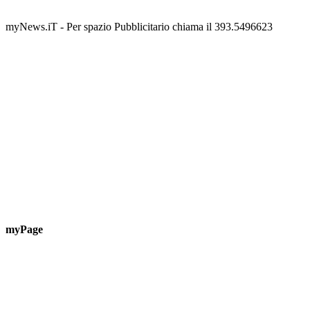
Guardascione
ediz
📅 6 Agosto 2026 · 09:00 · 📍 Lungomare C. Colombo
📅 7 A
myNews.iT - Per spazio Pubblicitario chiama il 393.5496623
myPage