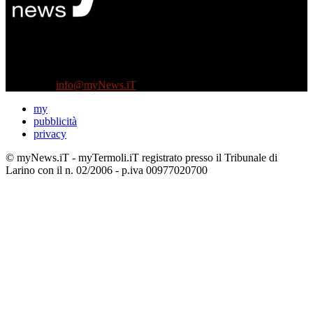
Diretto da Antonella Salvatore
Testata indipendente fondata nel 2005:
non riceve e non ha mai ricevuto nessun finanziamento pubblico.
Tel +39 3935496623
Contattaci:
info@myNews.iT
my
pubblicità
privacy
© myNews.iT - myTermoli.iT registrato presso il Tribunale di
Larino con il n. 02/2006 - p.iva 00977020700