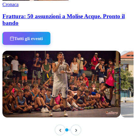
Cronaca
Frattura: 50 assunzioni a Molise Acque. Pronto il
bando
Tutti gli eventi
IN CORSO
IN 
‹
›
Classic Contest 3vs3 Memorial Michele
Fest