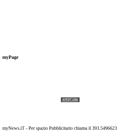
myPage
APERTURA
Termolesi, la foto di gruppo torna a riempire la
scalinata del folklore
Tony Cericola
-
2 AGOSTO 2026
myNews.iT - Per spazio Pubblicitario chiama il 393.5496623