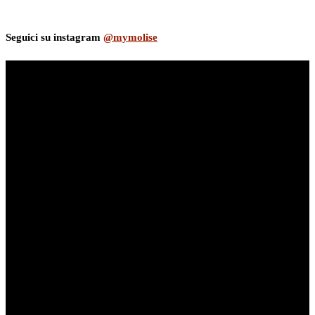
Seguici su instagram
@mymolise
myNews.iT - Per spazio Pubblicitario chiama il 393.5496623