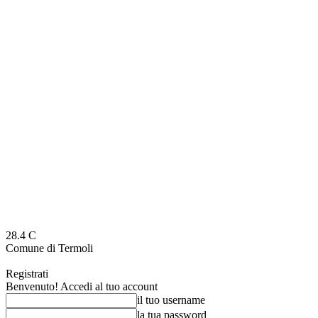
28.4
C
Comune di Termoli
Registrati
Benvenuto! Accedi al tuo account
il tuo username
la tua password