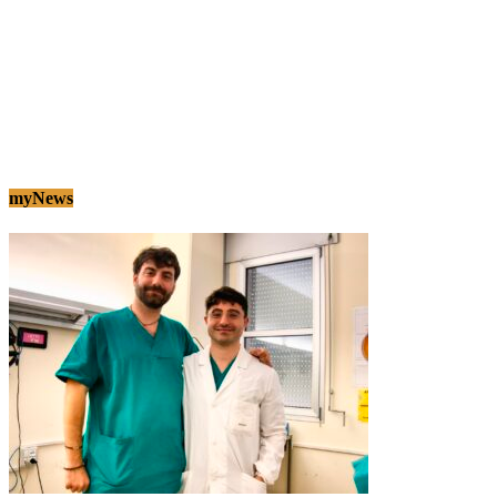
myNews