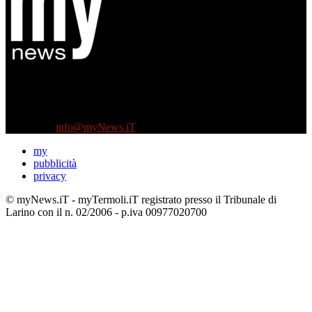
Diretto da Antonella Salvatore
Testata indipendente fondata nel 2005:
non riceve e non ha mai ricevuto nessun finanziamento pubblico.
Tel +39 3935496623
Contattaci:
info@myNews.iT
my
pubblicità
privacy
© myNews.iT - myTermoli.iT registrato presso il Tribunale di
Larino con il n. 02/2006 - p.iva 00977020700