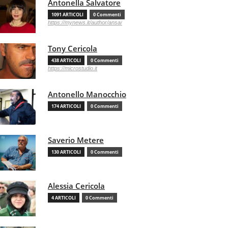
Antonella Salvatore
1091 ARTICOLI
0 Commenti
https://mynews.it/author/ansa/
Tony Cericola
438 ARTICOLI
0 Commenti
https://microstudio.it
Antonello Manocchio
174 ARTICOLI
0 Commenti
Saverio Metere
130 ARTICOLI
0 Commenti
Alessia Cericola
4 ARTICOLI
0 Commenti