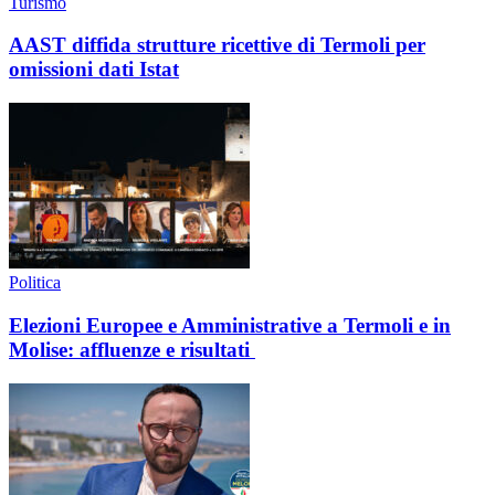
Turismo
AAST diffida strutture ricettive di Termoli per
omissioni dati Istat
Politica
Elezioni Europee e Amministrative a Termoli e in
Molise: affluenze e risultati