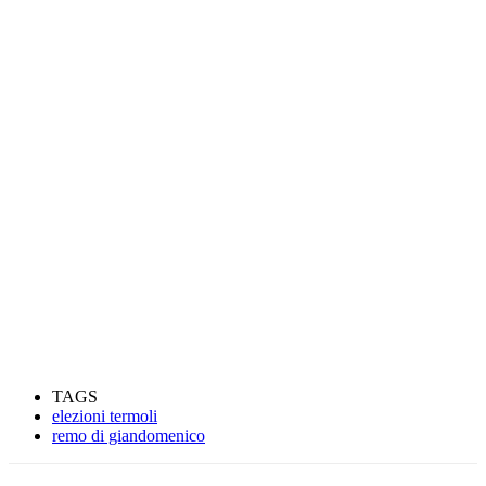
TAGS
elezioni termoli
remo di giandomenico