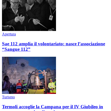
Apertura
Sae 112 amplia il volontariato: nasce l’associazione
“Sangue 112”
Turismo
Termoli accoglie la Campana per il IV Giubileo in