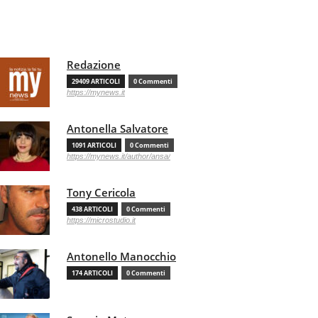
Redazione
29409 ARTICOLI
0 Commenti
https://mynews.it
Antonella Salvatore
1091 ARTICOLI
0 Commenti
https://mynews.it/author/ansa/
Tony Cericola
438 ARTICOLI
0 Commenti
https://microstudio.it
Antonello Manocchio
174 ARTICOLI
0 Commenti