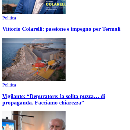
Politica
Vittorio Colarelli: passione e impegno per Termoli
Politica
Vigilante: “Depuratore: la solita puzza… di
propaganda. Facciamo chiarezza”