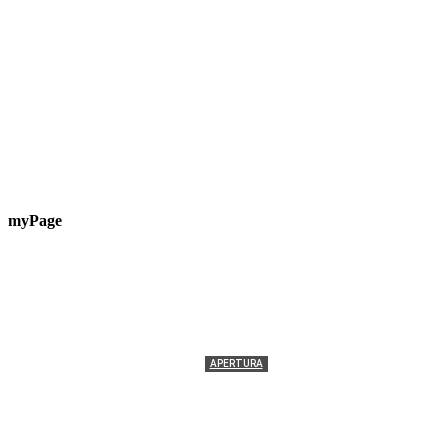
myPage
APERTURA
Termolesi, la foto di gruppo torna a riempire la
scalinata del folklore
Tony Cericola
-
2 AGOSTO 2026