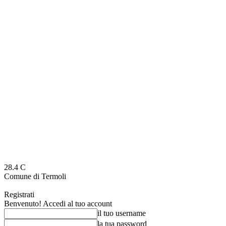
28.4
C
Comune di Termoli
Registrati
Benvenuto! Accedi al tuo account
il tuo username
la tua password