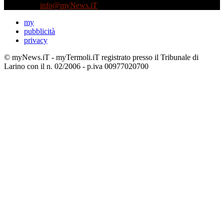
Contattaci:
info@myNews.iT
my
pubblicità
privacy
© myNews.iT - myTermoli.iT registrato presso il Tribunale di
Larino con il n. 02/2006 - p.iva 00977020700