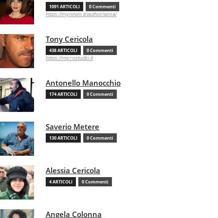
1091 ARTICOLI
0 Commenti
https://mynews.it/author/ansa/
Tony Cericola
438 ARTICOLI
0 Commenti
https://microstudio.it
Antonello Manocchio
174 ARTICOLI
0 Commenti
Saverio Metere
130 ARTICOLI
0 Commenti
Alessia Cericola
4 ARTICOLI
0 Commenti
Angela Colonna