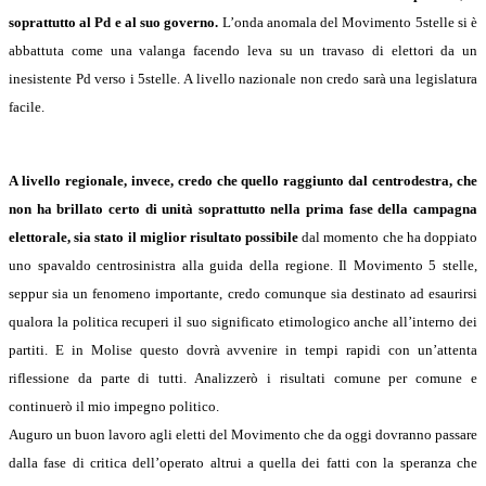
soprattutto al Pd e al suo governo.
L’onda anomala del Movimento 5stelle si è
abbattuta come una valanga facendo leva su un travaso di elettori da un
inesistente Pd verso i 5stelle. A livello nazionale non credo sarà una legislatura
facile.
A livello regionale, invece, credo che quello raggiunto dal centrodestra, che
non ha brillato certo di unità soprattutto nella prima fase della campagna
elettorale, sia stato il miglior risultato possibile
dal momento che ha doppiato
uno spavaldo centrosinistra alla guida della regione. Il Movimento 5 stelle,
seppur sia un fenomeno importante, credo comunque sia destinato ad esaurirsi
qualora la politica recuperi il suo significato etimologico anche all’interno dei
partiti. E in Molise questo dovrà avvenire in tempi rapidi con un’attenta
riflessione da parte di tutti. Analizzerò i risultati comune per comune e
continuerò il mio impegno politico.
Auguro un buon lavoro agli eletti del Movimento che da oggi dovranno passare
dalla fase di critica dell’operato altrui a quella dei fatti con la speranza che