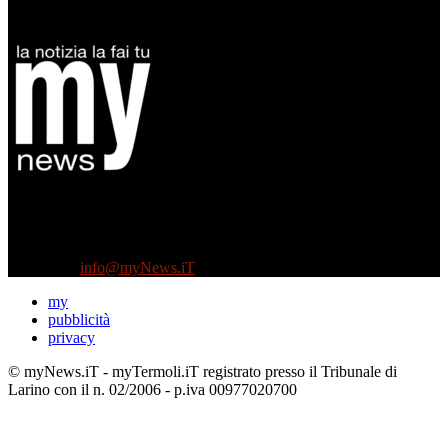
Diretto da Antonella Salvatore
Testata indipendente fondata nel 2005:
non riceve e non ha mai ricevuto nessun finanziamento pubblico.
Tel +39 3935496623
Contattaci:
info@myNews.iT
my
pubblicità
privacy
© myNews.iT - myTermoli.iT registrato presso il Tribunale di
Larino con il n. 02/2006 - p.iva 00977020700