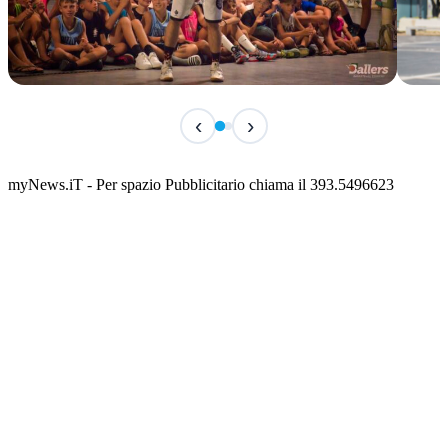
TERMINATO
IN 
‹
›
Classic Contest 3vs3 Memorial Michele
Fest
Guardascione
ediz
📅 6 Agosto 2026 · 09:00 · 📍 Lungomare C. Colombo
📅 7 A
myNews.iT - Per spazio Pubblicitario chiama il 393.5496623