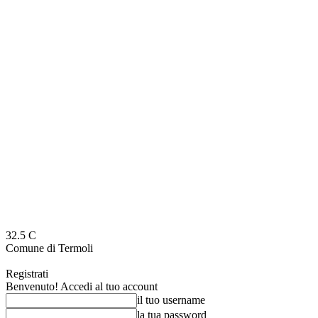
32.5
C
Comune di Termoli
Registrati
Benvenuto! Accedi al tuo account
il tuo username
la tua password