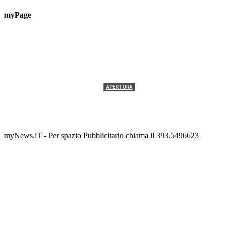
myPage
APERTURA
Termolesi, la foto di gruppo torna a riempire la
scalinata del folklore
Tony Cericola
-
2 AGOSTO 2026
myNews.iT - Per spazio Pubblicitario chiama il 393.5496623