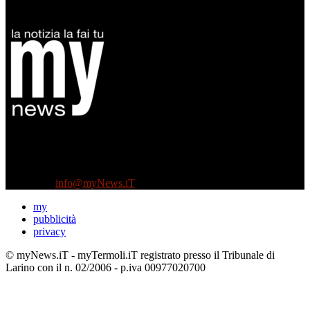
Diretto da Antonella Salvatore
Testata indipendente fondata nel 2005:
non riceve e non ha mai ricevuto nessun finanziamento pubblico.
Tel +39 3935496623
Contattaci:
info@myNews.iT
my
pubblicità
privacy
© myNews.iT - myTermoli.iT registrato presso il Tribunale di
Larino con il n. 02/2006 - p.iva 00977020700