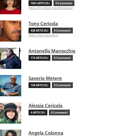
1091 ARTICOLI
0 Commenti
https://mynews.it/author/ansa/
Tony Cericola
438 ARTICOLI
0 Commenti
https://microstudio.it
Antonello Manocchio
174 ARTICOLI
0 Commenti
Saverio Metere
130 ARTICOLI
0 Commenti
Alessia Cericola
4 ARTICOLI
0 Commenti
Angela Colonna