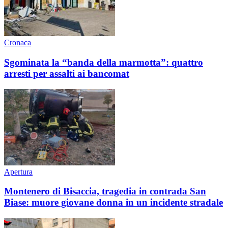
Cronaca
Sgominata la “banda della marmotta”: quattro
arresti per assalti ai bancomat
Apertura
Montenero di Bisaccia, tragedia in contrada San
Biase: muore giovane donna in un incidente stradale