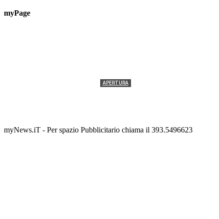
myPage
APERTURA
Termolesi, la foto di gruppo torna a riempire la
scalinata del folklore
Tony Cericola
-
2 AGOSTO 2026
myNews.iT - Per spazio Pubblicitario chiama il 393.5496623