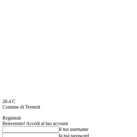
28.4
C
Comune di Termoli
Registrati
Benvenuto! Accedi al tuo account
il tuo username
la tua password