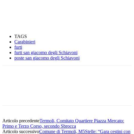
TAGS
Carabinieri
furti
furti san giacomo degli Schiavoni
poste san giacomo degli Schiavoni
Articolo precedente
Termoli, Comitato Quartiere Piazza Mercato:
Primo e Terzo Corso, secondo Sbrocca
Articolo successivo
Comune di Termoli, M5Stelle: “Gara cestini con