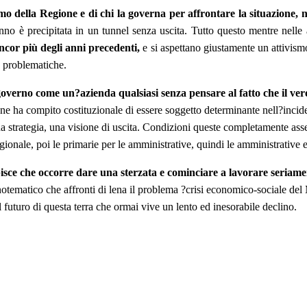
smo della Regione e di chi la governa per affrontare la situazione, n
un anno è precipitata in un tunnel senza uscita. Tutto questo mentre nell
ncor più degli anni precedenti,
e si aspettano giustamente un attivismo
e problematiche.
overno come un?azienda qualsiasi senza pensare al fatto che il vero 
 ha compito costituzionale di essere soggetto determinante nell?incidere
 strategia, una visione di uscita. Condizioni queste completamente assen
regionale, poi le primarie per le amministrative, quindi le amministrative e
sce che occorre dare una sterzata e cominciare a lavorare seriame
tematico che affronti di lena il problema ?crisi economico-sociale del 
 futuro di questa terra che ormai vive un lento ed inesorabile declino.