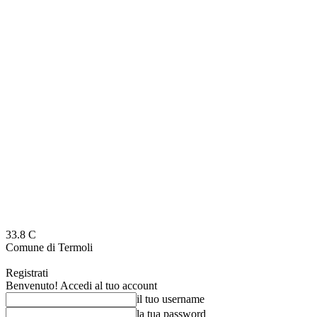
33.8
C
Comune di Termoli
Registrati
Benvenuto! Accedi al tuo account
il tuo username
la tua password