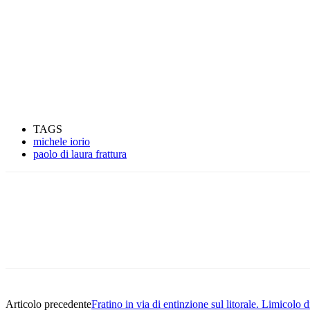
TAGS
michele iorio
paolo di laura frattura
Condividere
Articolo precedente
Fratino in via di entinzione sul litorale. Limicolo 