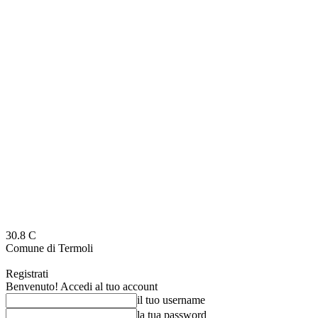
30.8
C
Comune di Termoli
Registrati
Benvenuto! Accedi al tuo account
il tuo username
la tua password