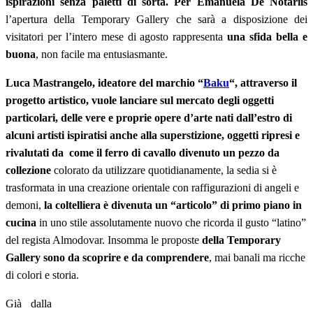
ispirazioni senza paletti di sorta.
Per
Emanuela De Notariis
l’apertura della Temporary Gallery che sarà a disposizione dei
visitatori per l’intero mese di agosto rappresenta
una sfida bella e
buona
, non facile ma entusiasmante.
Luca Mastrangelo, ideatore del marchio “
Baku
“, attraverso il
progetto artistico, vuole lanciare sul mercato degli oggetti
particolari, delle vere e proprie opere d’arte nati dall’estro di
alcuni artisti ispiratisi anche alla superstizione, oggetti ripresi e
rivalutati da come il ferro di cavallo divenuto un pezzo
da
collezione
colorato da utilizzare quotidianamente, la sedia si è
trasformata in una creazione orientale con raffigurazioni di angeli e
demoni,
la coltelliera è divenuta un “articolo” di primo piano in
cucina
in uno stile assolutamente nuovo che ricorda il gusto “latino”
del regista Almodovar. Insomma le proposte
della Temporary
Gallery sono da scoprire e da comprendere
, mai banali ma ricche
di colori e storia.
Già dalla