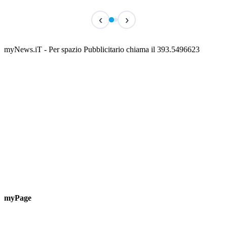
IN CORSO
IN 
‹
›
Classic Contest 3vs3 Memorial Michele
Fest
Guardascione
ediz
📅 6 Agosto 2026 · 09:00 · 📍 Lungomare C. Colombo
📅 7 A
myNews.iT - Per spazio Pubblicitario chiama il 393.5496623
myPage