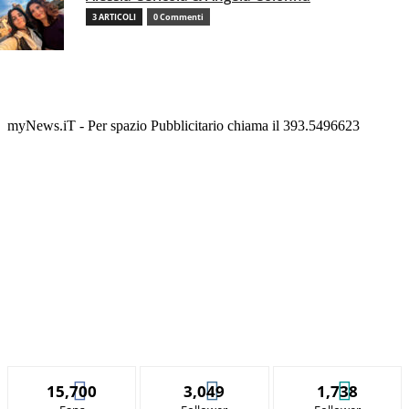
3 ARTICOLI
0 Commenti
myNews.iT - Per spazio Pubblicitario chiama il 393.5496623
15,700
3,049
1,738