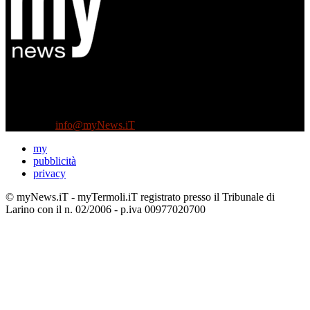
Diretto da Antonella Salvatore
Testata indipendente fondata nel 2005:
non riceve e non ha mai ricevuto nessun finanziamento pubblico.
Tel +39 3935496623
Contattaci:
info@myNews.iT
my
pubblicità
privacy
© myNews.iT - myTermoli.iT registrato presso il Tribunale di
Larino con il n. 02/2006 - p.iva 00977020700