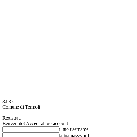
33.3
C
Comune di Termoli
Registrati
Benvenuto! Accedi al tuo account
il tuo username
la tua password