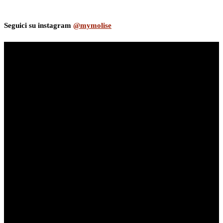
Seguici su instagram
@mymolise
myNews.iT - Per spazio Pubblicitario chiama il 393.5496623