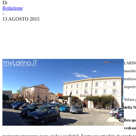
Di
Redazione
-
13 AGOSTO 2015
LARI
manifes
realizz
rispett
Voluta 
della N
Ben qua
vedran
marionette troveranno posto anche i gonfiabili. Il tutto poi arricchito da stands 