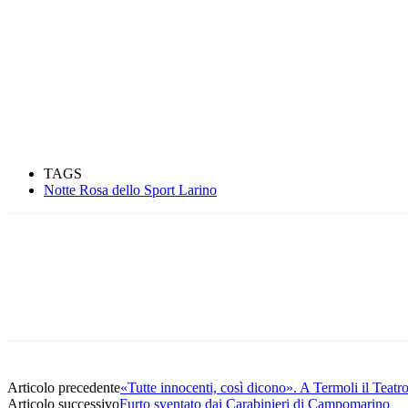
TAGS
Notte Rosa dello Sport Larino
Condividere
Articolo precedente
«Tutte innocenti, così dicono». A Termoli il Teat
Articolo successivo
Furto sventato dai Carabinieri di Campomarino