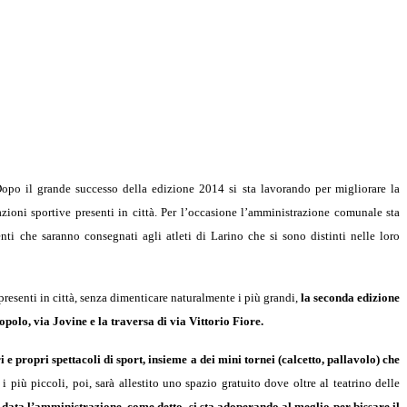
Dopo il grande successo della edizione 2014 si sta lavorando per migliorare la
azioni sportive presenti in città. Per l’occasione l’amministrazione comunale sta
i che saranno consegnati agli atleti di Larino che si sono distinti nelle loro
 presenti in città, senza dimenticare naturalmente i più grandi,
la seconda edizione
polo, via Jovine e la traversa di via Vittorio Fiore.
 e propri spettacoli di sport, insieme a dei mini tornei (calcetto, pallavolo) che
r i più piccoli, poi, sarà allestito uno spazio gratuito dove oltre al teatrino delle
data l’amministrazione, come detto, si sta adoperando al meglio per bissare il