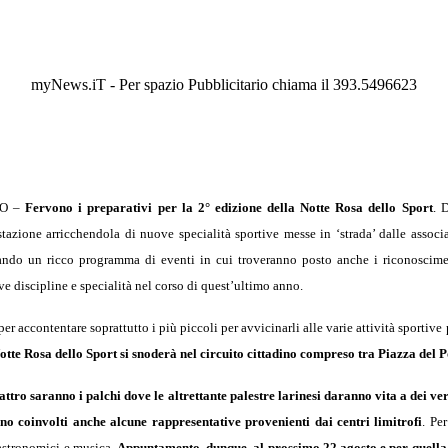
myNews.iT - Per spazio Pubblicitario chiama il 393.5496623
NO –
Fervono i preparativi per la 2° edizione della Notte Rosa dello Sport
. 
tazione arricchendola di nuove specialità sportive messe in ‘strada’ dalle associ
ando un ricco programma di eventi in cui troveranno posto anche i riconosciment
ive discipline e specialità nel corso di quest’ultimo anno.
per accontentare soprattutto i più piccoli per avvicinarli alle varie attività sportive
otte Rosa dello Sport si snoderà nel circuito cittadino compreso tra Piazza del Po
ttro saranno i palchi dove le altrettante palestre larinesi daranno vita a dei veri
no coinvolti anche alcune rappresentative provenienti dai centri limitrofi
. Pe
gastronomici e musica.
Appuntamento, dunque, al prossimo 22 agosto e per quella 