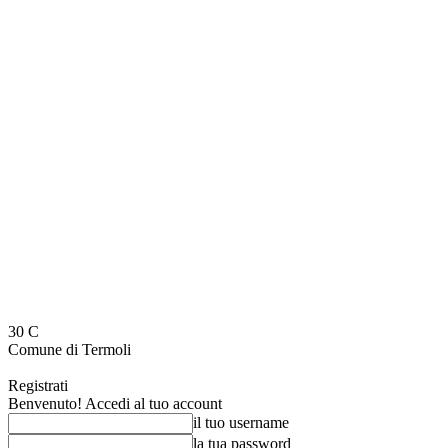
30
C
Comune di Termoli
Registrati
Benvenuto! Accedi al tuo account
il tuo username
la tua password