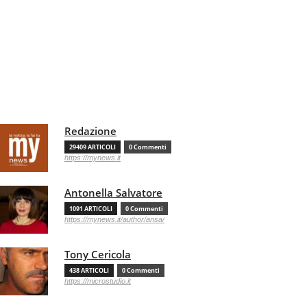
Redazione
29409 ARTICOLI
0 Commenti
https://mynews.it
Antonella Salvatore
1091 ARTICOLI
0 Commenti
https://mynews.it/author/ansa/
Tony Cericola
438 ARTICOLI
0 Commenti
https://microstudio.it