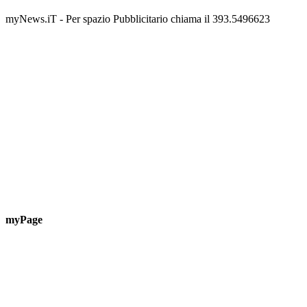
Guardascione
ediz
📅 6 Agosto 2026 · 09:00 · 📍 Lungomare C. Colombo
📅 7 A
myNews.iT - Per spazio Pubblicitario chiama il 393.5496623
myPage