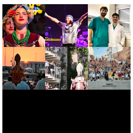
myNews.iT - Per spazio Pubblicitario chiama il 393.5496623