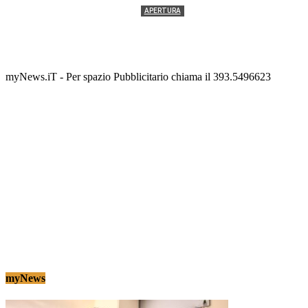
APERTURA
Termolesi, la foto di gruppo torna a riempire la
scalinata del folklore
Tony Cericola
-
2 AGOSTO 2026
myNews.iT - Per spazio Pubblicitario chiama il 393.5496623
myNews