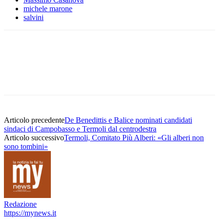
michele marone
salvini
Articolo precedente
De Benedittis e Balice nominati candidati
sindaci di Campobasso e Termoli dal centrodestra
Articolo successivo
Termoli, Comitato Più Alberi: «Gli alberi non
sono tombini»
Redazione
https://mynews.it