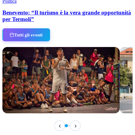
Politica
Benevento: “Il turismo è la vera grande opportunità
per Termoli”
Tutti gli eventi
IN CORSO
IN 
‹
›
Classic Contest 3vs3 Memorial Michele
Fest