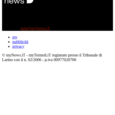
Diretto da Antonella Salvatore
Testata indipendente fondata nel 2005:
non riceve e non ha mai ricevuto nessun finanziamento pubblico.
Tel +39 3935496623
Contattaci:
info@myNews.iT
my
pubblicità
privacy
© myNews.iT - myTermoli.iT registrato presso il Tribunale di
Larino con il n. 02/2006 - p.iva 00977020700