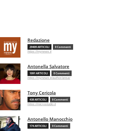
Redazione
29409 ARTICOLI
0 Commenti
https://mynews.it
Antonella Salvatore
1091 ARTICOLI
0 Commenti
https://mynews.it/author/ansa/
Tony Cericola
438 ARTICOLI
0 Commenti
https://microstudio.it
Antonello Manocchio
174 ARTICOLI
0 Commenti