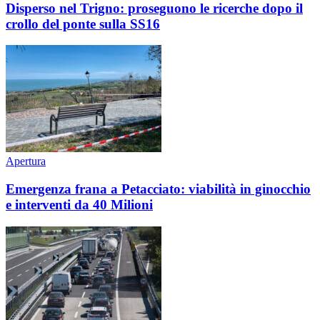
Disperso nel Trigno: proseguono le ricerche dopo il
crollo del ponte sulla SS16
Apertura
Emergenza frana a Petacciato: viabilità in ginocchio
e interventi da 40 Milioni