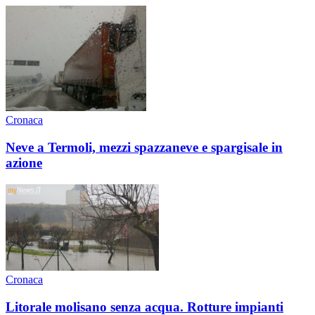
Cronaca
Neve a Termoli, mezzi spazzaneve e spargisale in
azione
Cronaca
Litorale molisano senza acqua. Rotture impianti