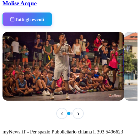
Molise Acque
Tutti gli eventi
IN CORSO
IN 
‹
›
Classic Contest 3vs3 Memorial Michele
Fest
Guardascione
ediz
📅 6 Agosto 2026 · 09:00 · 📍 Lungomare C. Colombo
📅 7 A
myNews.iT - Per spazio Pubblicitario chiama il 393.5496623