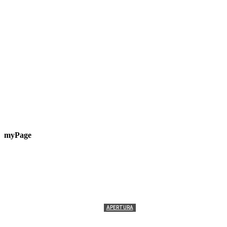
myPage
APERTURA
Termolesi, la foto di gruppo torna a riempire la