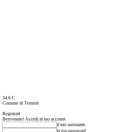
34.6
C
Comune di Termoli
Registrati
Benvenuto! Accedi al tuo account
il tuo username
la tua password