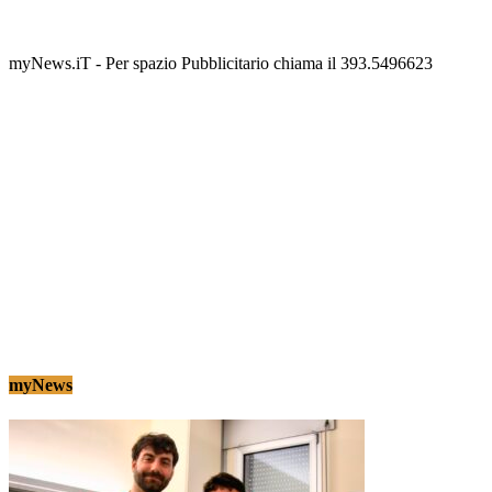
scalinata del folklore
Tony Cericola
-
2 AGOSTO 2026
myNews.iT - Per spazio Pubblicitario chiama il 393.5496623
myNews