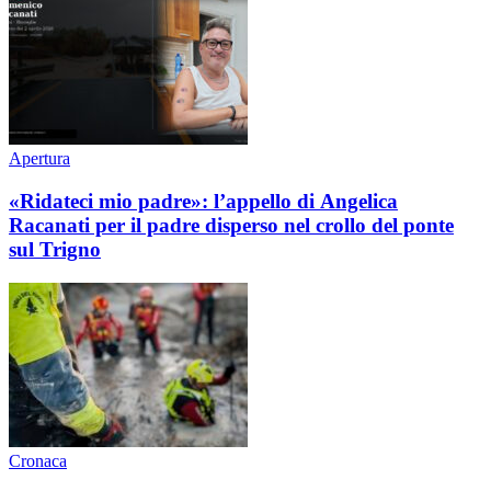
Apertura
«Ridateci mio padre»: l’appello di Angelica
Racanati per il padre disperso nel crollo del ponte
sul Trigno
Cronaca