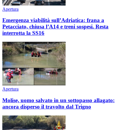
Apertura
Emergenza viabilità sull’Adriatica: frana a
Petacciato, chiusa l’A14 e treni sospesi. Resta
interrotta la SS16
Apertura
Molise, uomo salvato in un sottopasso allagato:
ancora disperso il travolto dal Trigno