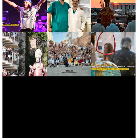
myNews.iT - Per spazio Pubblicitario chiama il 393.5496623