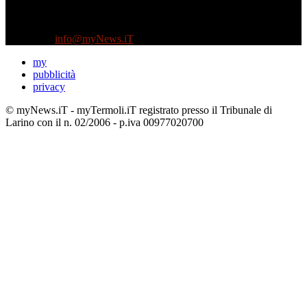
Testata indipendente fondata nel 2005:
non riceve e non ha mai ricevuto nessun finanziamento pubblico.
Tel +39 3935496623
Contattaci:
info@myNews.iT
my
pubblicità
privacy
© myNews.iT - myTermoli.iT registrato presso il Tribunale di
Larino con il n. 02/2006 - p.iva 00977020700