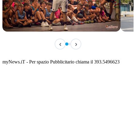
TERMINATO
IN 
‹
›
Classic Contest 3vs3 Memorial Michele
Fest
Guardascione
ediz
📅 6 Agosto 2026 · 09:00 · 📍 Lungomare C. Colombo
📅 7 A
myNews.iT - Per spazio Pubblicitario chiama il 393.5496623