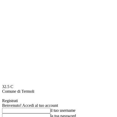
32.5
C
Comune di Termoli
Registrati
Benvenuto! Accedi al tuo account
il tuo username
la tua password