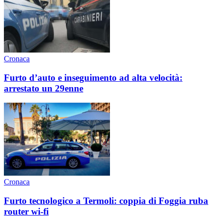
Cronaca
Furto d’auto e inseguimento ad alta velocità:
arrestato un 29enne
Cronaca
Furto tecnologico a Termoli: coppia di Foggia ruba
router wi-fi