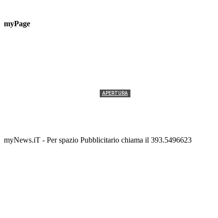
myPage
APERTURA
Termolesi, la foto di gruppo torna a riempire la
scalinata del folklore
Tony Cericola
-
2 AGOSTO 2026
myNews.iT - Per spazio Pubblicitario chiama il 393.5496623