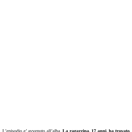
L’episodio e’ avvenuto all’alba.
La ragazzina, 17 anni, ha trovato