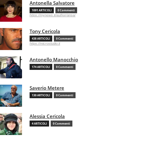
Antonella Salvatore
1091 ARTICOLI
0 Commenti
https://mynews.it/author/ansa/
Tony Cericola
438 ARTICOLI
0 Commenti
https://microstudio.it
Antonello Manocchio
174 ARTICOLI
0 Commenti
Saverio Metere
130 ARTICOLI
0 Commenti
Alessia Cericola
4 ARTICOLI
0 Commenti