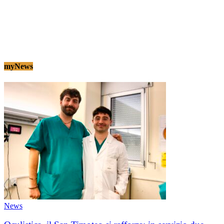
myNews
News