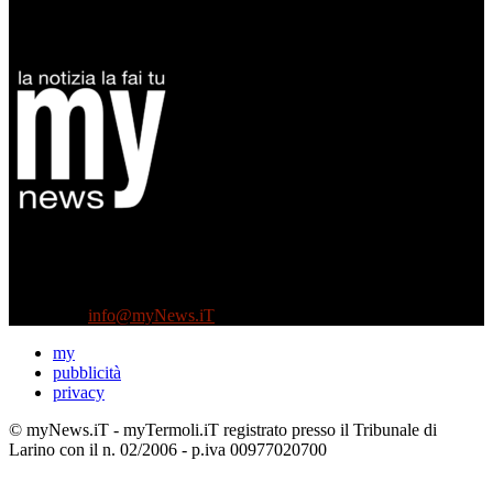
Diretto da Antonella Salvatore
Testata indipendente fondata nel 2005:
non riceve e non ha mai ricevuto nessun finanziamento pubblico.
Tel +39 3935496623
Contattaci:
info@myNews.iT
my
pubblicità
privacy
© myNews.iT - myTermoli.iT registrato presso il Tribunale di
Larino con il n. 02/2006 - p.iva 00977020700