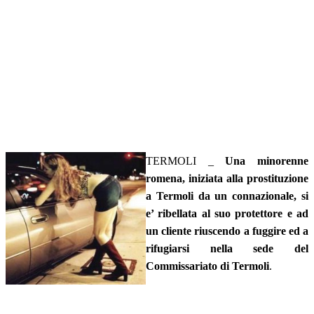
TERMOLI _
Una minorenne
romena, iniziata alla prostituzione
a Termoli da un connazionale, si
e’ ribellata al suo protettore e ad
un cliente riuscendo a fuggire ed a
rifugiarsi nella sede del
Commissariato di Termoli
.