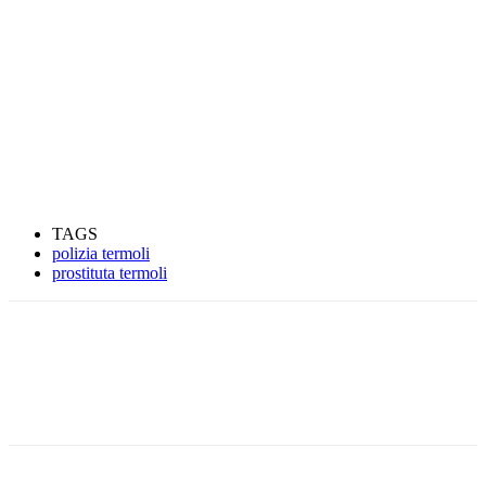
TAGS
polizia termoli
prostituta termoli