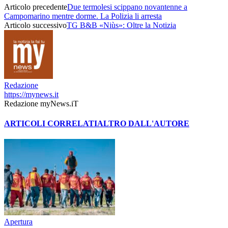
Articolo precedente
Due termolesi scippano novantenne a
Campomarino mentre dorme. La Polizia li arresta
Articolo successivo
TG B&B «Niùs»: Oltre la Notizia
Redazione
https://mynews.it
Redazione myNews.iT
ARTICOLI CORRELATI
ALTRO DALL'AUTORE
Apertura