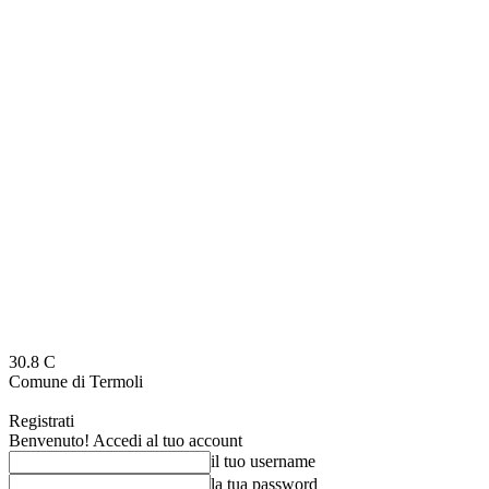
30.8
C
Comune di Termoli
Registrati
Benvenuto! Accedi al tuo account
il tuo username
la tua password