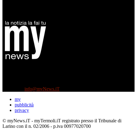
Diretto da Antonella Salvatore
Testata indipendente fondata nel 2005:
non riceve e non ha mai ricevuto nessun finanziamento pubblico.
Tel +39 3935496623
Contattaci:
info@myNews.iT
my
pubblicità
privacy
© myNews.iT - myTermoli.iT registrato presso il Tribunale di
Larino con il n. 02/2006 - p.iva 00977020700