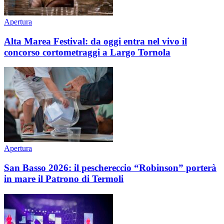
Apertura
Alta Marea Festival: da oggi entra nel vivo il
concorso cortometraggi a Largo Tornola
Apertura
San Basso 2026: il peschereccio “Robinson” porterà
in mare il Patrono di Termoli