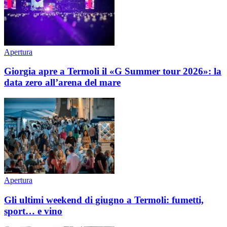
Apertura
Giorgia apre a Termoli il «G Summer tour 2026»: la
data zero all’arena del mare
Apertura
Gli ultimi weekend di giugno a Termoli: fumetti,
sport… e vino