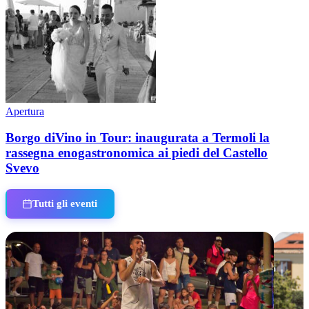
Apertura
Borgo diVino in Tour: inaugurata a Termoli la
rassegna enogastronomica ai piedi del Castello
Svevo
Tutti gli eventi