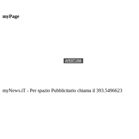
myPage
APERTURA
Termolesi, la foto di gruppo torna a riempire la
scalinata del folklore
Tony Cericola
-
2 AGOSTO 2026
myNews.iT - Per spazio Pubblicitario chiama il 393.5496623