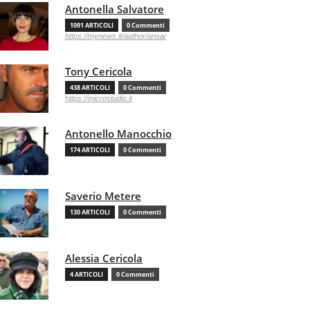
Antonella Salvatore
1091 ARTICOLI
0 Commenti
https://mynews.it/author/ansa/
Tony Cericola
438 ARTICOLI
0 Commenti
https://microstudio.it
Antonello Manocchio
174 ARTICOLI
0 Commenti
Saverio Metere
130 ARTICOLI
0 Commenti
Alessia Cericola
4 ARTICOLI
0 Commenti