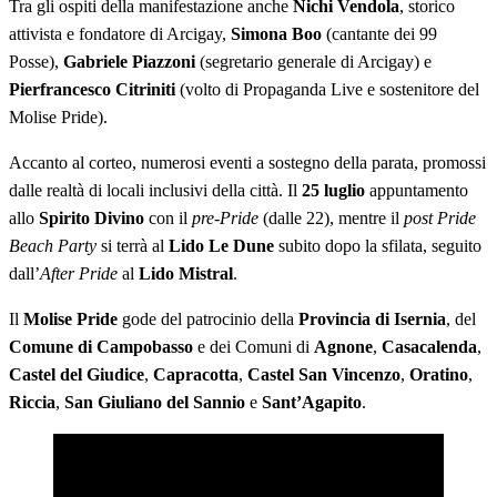
Tra gli ospiti della manifestazione anche
Nichi Vendola
, storico
attivista e fondatore di Arcigay,
Simona Boo
(cantante dei 99
Posse),
Gabriele Piazzoni
(segretario generale di Arcigay) e
Pierfrancesco Citriniti
(volto di Propaganda Live e sostenitore del
Molise Pride).
Accanto al corteo, numerosi eventi a sostegno della parata, promossi
dalle realtà di locali inclusivi della città. Il
25 luglio
appuntamento
allo
Spirito Divino
con il
pre-Pride
(dalle 22), mentre il
post Pride
Beach Party
si terrà al
Lido Le Dune
subito dopo la sfilata, seguito
dall’
After Pride
al
Lido Mistral
.
Il
Molise Pride
gode del patrocinio della
Provincia di Isernia
, del
Comune di Campobasso
e dei Comuni di
Agnone
,
Casacalenda
,
Castel del Giudice
,
Capracotta
,
Castel San Vincenzo
,
Oratino
,
Riccia
,
San Giuliano del Sannio
e
Sant’Agapito
.