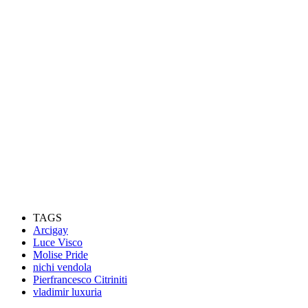
TAGS
Arcigay
Luce Visco
Molise Pride
nichi vendola
Pierfrancesco Citriniti
vladimir luxuria