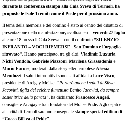
durante la conferenza stampa alla Cala Sveva di Termoli, ha
proposto le Isole Tremiti come il Pride per il prossimo anno.
Il tema della memoria e del confino è stato al centro del dibattito di
presentazione della manifestazione, svoltosi ieri –
venerdì 27 luglio
alle ore 18 presso il Cala Sveva – con il confronto
“SILENZIO
INFRANTO – VOCI RIEMERSE | San Domino e l’orgoglio
ritrovato”
. Hanno partecipato, tra gli altri,
Vladimir Luxuria
,
Nichi Vendola
,
Gabriele Piazzoni
,
Marilena Grassadonia
e
Mario Furore
, moderati dalla storyteller termolese
Alessia
Mendozzi
. I saluti introduttivi sono stati affidati a
Luce Visco
,
presidente di Arcigay Molise.
“Porterò anche i saluti di Silvia
Jacovitti, figlia del celebre fumettista Benito Jacovitti, da sempre
sostenitrice della parata”
, ha dichiarato
Francesco Angeli
,
consigliere Arcigay e tra i fondatori del Molise Pride. Agli ospiti e
alla città di Termoli saranno consegnate
stampe special edition di
“Cocco Bill va al Pride”
.