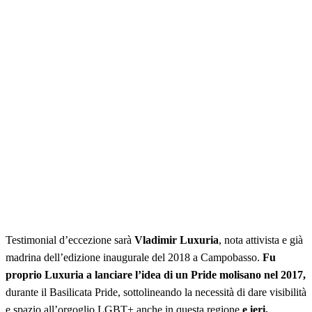
Testimonial d’eccezione sarà
Vladimir Luxuria
, nota attivista e già
madrina dell’edizione inaugurale del 2018 a Campobasso.
Fu
proprio Luxuria a lanciare l’idea di un Pride molisano nel 2017,
durante il Basilicata Pride, sottolineando la necessità di dare visibilità
e spazio all’orgoglio LGBT+ anche in questa regione
e ieri,