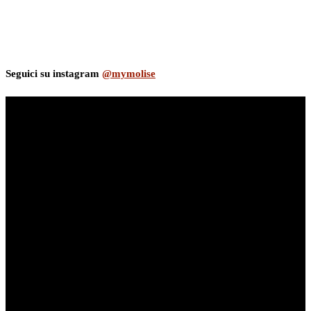
Seguici su instagram
@mymolise
myNews.iT - Per spazio Pubblicitario chiama il 393.5496623