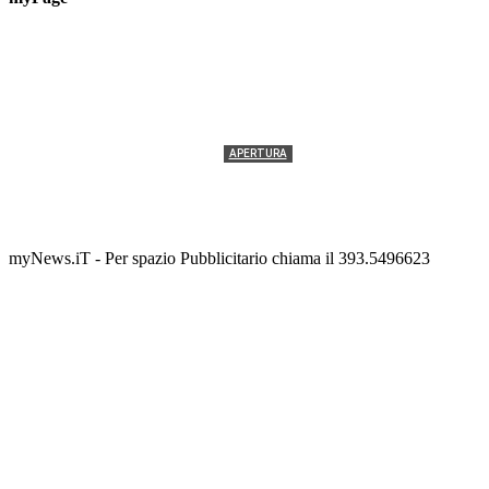
APERTURA
Termolesi, la foto di gruppo torna a riempire la
scalinata del folklore
Tony Cericola
-
2 AGOSTO 2026
myNews.iT - Per spazio Pubblicitario chiama il 393.5496623