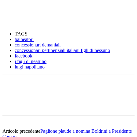
TAGS
balneatori
concessionari demaniali
concessionari pertinenziali italiani figli di nessuno
facebook
i figli di nessuno
luigi napolitano
Articolo precedente
Paglione plaude a nomina Boldrini a Presidente
Camera