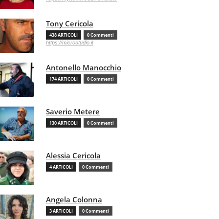
Tony Cericola
438 ARTICOLI
0 Commenti
https://microstudio.it
Antonello Manocchio
174 ARTICOLI
0 Commenti
Saverio Metere
130 ARTICOLI
0 Commenti
Alessia Cericola
4 ARTICOLI
0 Commenti
Angela Colonna
3 ARTICOLI
0 Commenti