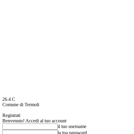
26.4
C
Comune di Termoli
Registrati
Benvenuto! Accedi al tuo account
il tuo username
la tua password