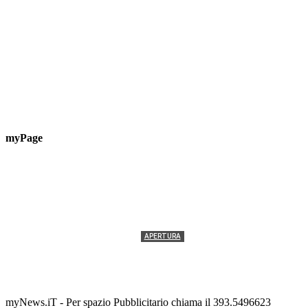
myPage
APERTURA
Termolesi, la foto di gruppo torna a riempire la
scalinata del folklore
Tony Cericola
-
2 AGOSTO 2026
myNews.iT - Per spazio Pubblicitario chiama il 393.5496623