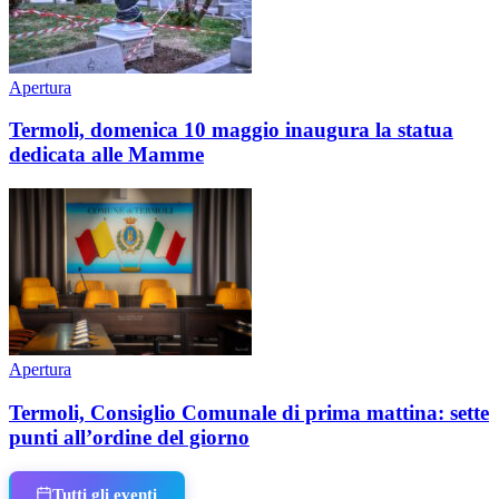
Apertura
Termoli, domenica 10 maggio inaugura la statua
dedicata alle Mamme
Apertura
Termoli, Consiglio Comunale di prima mattina: sette
punti all’ordine del giorno
Tutti gli eventi