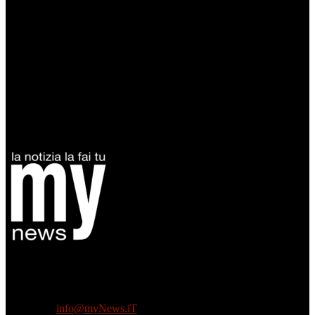
Diretto da Antonella Salvatore
Testata indipendente fondata nel 2005:
non riceve e non ha mai ricevuto nessun finanziamento pubblico.
Tel +39 3935496623
Contattaci:
info@myNews.iT