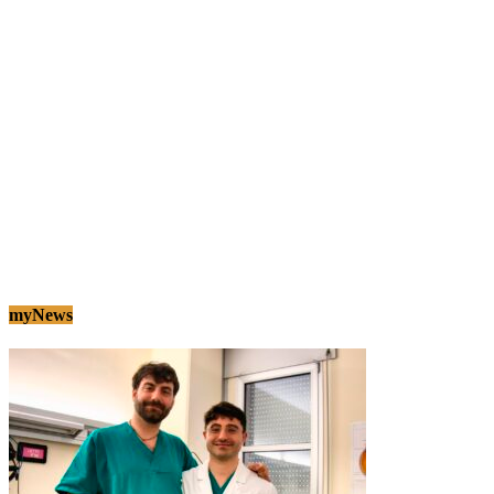
myNews