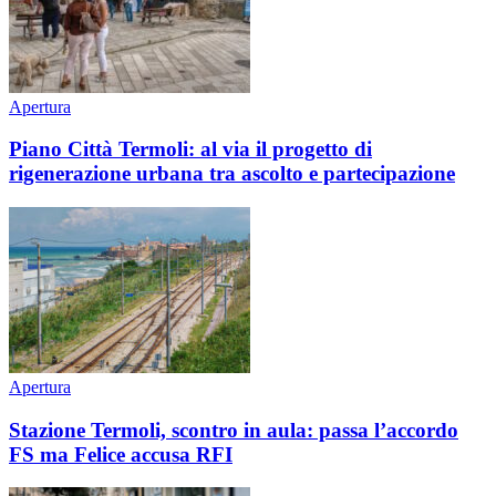
Apertura
Piano Città Termoli: al via il progetto di
rigenerazione urbana tra ascolto e partecipazione
Apertura
Stazione Termoli, scontro in aula: passa l’accordo
FS ma Felice accusa RFI