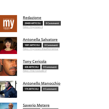
Redazione
29409 ARTICOLI
0 Commenti
https://mynews.it
Antonella Salvatore
1091 ARTICOLI
0 Commenti
https://mynews.it/author/ansa/
Tony Cericola
438 ARTICOLI
0 Commenti
https://microstudio.it
Antonello Manocchio
174 ARTICOLI
0 Commenti
Saverio Metere