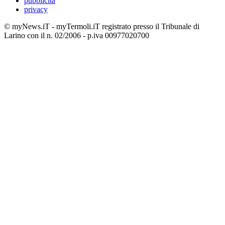
pubblicità
privacy
© myNews.iT - myTermoli.iT registrato presso il Tribunale di
Larino con il n. 02/2006 - p.iva 00977020700