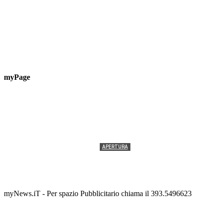
myPage
APERTURA
Termolesi, la foto di gruppo torna a riempire la
scalinata del folklore
Tony Cericola
-
2 AGOSTO 2026
myNews.iT - Per spazio Pubblicitario chiama il 393.5496623