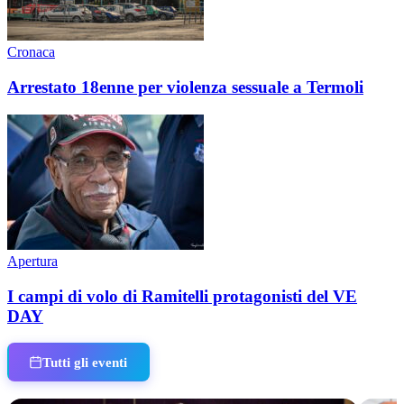
Cronaca
Arrestato 18enne per violenza sessuale a Termoli
Apertura
I campi di volo di Ramitelli protagonisti del VE
DAY
Tutti gli eventi