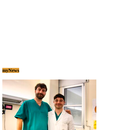
myNews