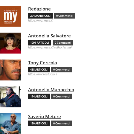
Redazione
29409 ARTICOLI
0 Commenti
https://mynews.it
Antonella Salvatore
1091 ARTICOLI
0 Commenti
https://mynews.it/author/ansa/
Tony Cericola
438 ARTICOLI
0 Commenti
https://microstudio.it
Antonello Manocchio
174 ARTICOLI
0 Commenti
Saverio Metere
130 ARTICOLI
0 Commenti