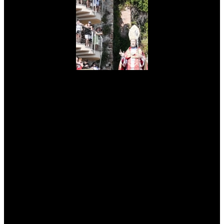
myNews.iT - Per spazio Pubblicitario chiama il 393.5496623