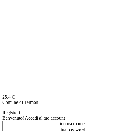
25.4
C
Comune di Termoli
Registrati
Benvenuto! Accedi al tuo account
il tuo username
la tua password