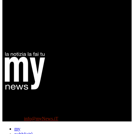
Diretto da Antonella Salvatore
Testata indipendente fondata nel 2005:
non riceve e non ha mai ricevuto nessun finanziamento pubblico.
Tel +39 3935496623
Contattaci:
info@myNews.iT
my