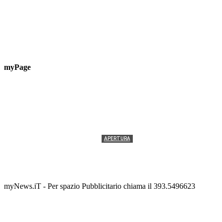
myPage
APERTURA
Termolesi, la foto di gruppo torna a riempire la
scalinata del folklore
Tony Cericola
-
2 AGOSTO 2026
myNews.iT - Per spazio Pubblicitario chiama il 393.5496623