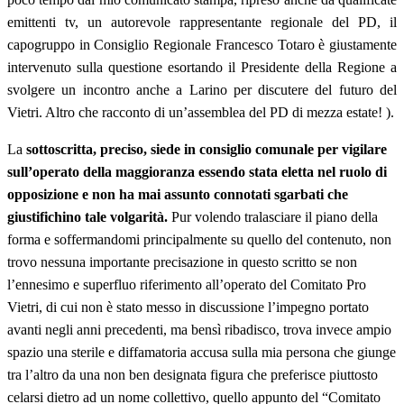
emittenti tv, un autorevole rappresentante regionale del PD, il
capogruppo in Consiglio Regionale Francesco Totaro è giustamente
intervenuto sulla questione esortando il Presidente della Regione a
svolgere un incontro anche a Larino per discutere del futuro del
Vietri. Altro che racconto di un’assemblea del PD di mezza estate! ).
La
sottoscritta, preciso, siede in consiglio comunale per vigilare
sull’operato della maggioranza essendo stata eletta nel ruolo di
opposizione e non ha mai assunto connotati sgarbati che
giustifichino tale volgarità.
Pur volendo tralasciare il piano della
forma e soffermandomi principalmente su quello del contenuto, non
trovo nessuna importante precisazione in questo scritto se non
l’ennesimo e superfluo riferimento all’operato del Comitato Pro
Vietri, di cui non è stato messo in discussione l’impegno portato
avanti negli anni precedenti, ma bensì ribadisco, trova invece ampio
spazio una sterile e diffamatoria accusa sulla mia persona che giunge
tra l’altro da una non ben designata figura che preferisce piuttosto
celarsi dietro ad un nome collettivo, quello appunto del “Comitato