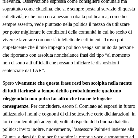
rilevanza. Osservazione espressa come consigliere comunale ma
soprattutto come cittadina, che si è sempre posta al servizio di questa
collettività, e che non cerca nessuna ribalta politica ma, come ho
sempre asserito, vede piuttosto nella politica il mezzo da utilizzare
per poter migliorare le condizioni della comunità in cui ho scelto di
vivere e lavorare con onestà intellettuale e di intenti. Trovo poi
stupefacente che il mio impegno politico venga sminuito da persone
che riportano con assoluta nonchalance frasi del tipo “al momento
non ci sono atti ufficiali che possano inficiare le disposizioni
sentenziate dal TAR”.
Spero
vivamente che questa frase resti ben scolpita nella mente
di tutti i larinesi; a tempo debito probabilmente qualcuno
rileggendola non potrà far altro che trarne le logiche
conseguenze.
Per concludere, esorto il Comitato ad esporsi in futuro
utilizzando i nomi e cognomi di chi sottoscrive certe dichiarazioni, in
toni e contenuti più adeguati, volti al rispetto della buona dialettica
politica; invito inoltre, nuovamente, l’assessore Palmieri insieme alla
Giunta, a darsi da fare per far sentire la propria voce e soprattutto ad