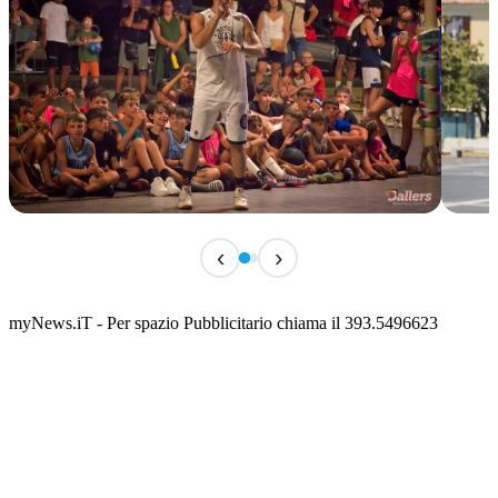
TERMINATO
IN 
‹
›
Classic Contest 3vs3 Memorial Michele
Fest
Guardascione
ediz
📅 6 Agosto 2026 · 09:00 · 📍 Lungomare C. Colombo
📅 7 A
myNews.iT - Per spazio Pubblicitario chiama il 393.5496623