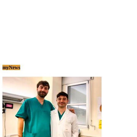
myNews