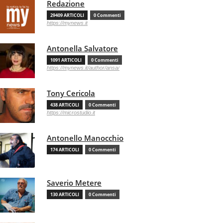
Redazione
29409 ARTICOLI
0 Commenti
https://mynews.it
Antonella Salvatore
1091 ARTICOLI
0 Commenti
https://mynews.it/author/ansa/
Tony Cericola
438 ARTICOLI
0 Commenti
https://microstudio.it
Antonello Manocchio
174 ARTICOLI
0 Commenti
Saverio Metere
130 ARTICOLI
0 Commenti