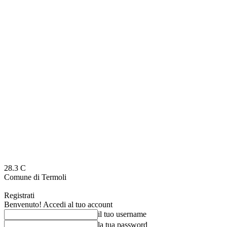
28.3
C
Comune di Termoli
Registrati
Benvenuto! Accedi al tuo account
il tuo username
la tua password