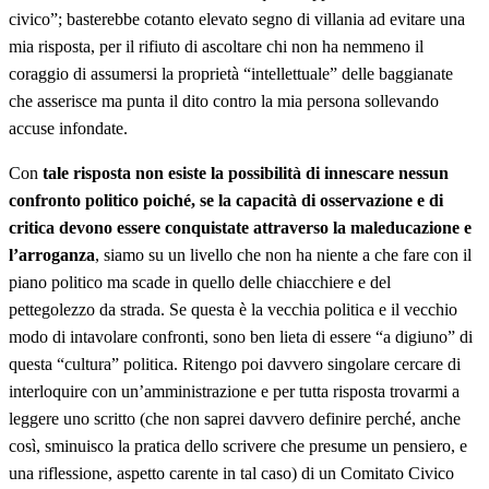
civico”; basterebbe cotanto elevato segno di villania ad evitare una
mia risposta, per il rifiuto di ascoltare chi non ha nemmeno il
coraggio di assumersi la proprietà “intellettuale” delle baggianate
che asserisce ma punta il dito contro la mia persona sollevando
accuse infondate.
Con
tale risposta non esiste la possibilità di innescare nessun
confronto politico poiché, se la capacità di osservazione e di
critica devono essere conquistate attraverso la maleducazione e
l’arroganza
, siamo su un livello che non ha niente a che fare con il
piano politico ma scade in quello delle chiacchiere e del
pettegolezzo da strada. Se questa è la vecchia politica e il vecchio
modo di intavolare confronti, sono ben lieta di essere “a digiuno” di
questa “cultura” politica. Ritengo poi davvero singolare cercare di
interloquire con un’amministrazione e per tutta risposta trovarmi a
leggere uno scritto (che non saprei davvero definire perché, anche
così, sminuisco la pratica dello scrivere che presume un pensiero, e
una riflessione, aspetto carente in tal caso) di un Comitato Civico