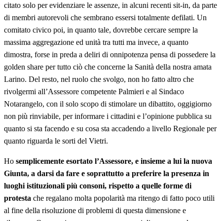
citato solo per evidenziare le assenze, in alcuni recenti sit-in, da parte
di membri autorevoli che sembrano essersi totalmente defilati. Un
comitato civico poi, in quanto tale, dovrebbe cercare sempre la
massima aggregazione ed unità tra tutti ma invece, a quanto
dimostra, forse in preda a deliri di onnipotenza pensa di possedere la
golden share per tutto ciò che concerne la Sanità della nostra amata
Larino. Del resto, nel ruolo che svolgo, non ho fatto altro che
rivolgermi all’Assessore competente Palmieri e al Sindaco
Notarangelo, con il solo scopo di stimolare un dibattito, oggigiorno
non più rinviabile, per informare i cittadini e l’opinione pubblica su
quanto si sta facendo e su cosa sta accadendo a livello Regionale per
quanto riguarda le sorti del Vietri.
Ho
semplicemente esortato l’Assessore, e insieme a lui la nuova
Giunta, a darsi da fare e soprattutto a preferire la presenza in
luoghi istituzionali più consoni, rispetto a quelle forme di
protesta
che regalano molta popolarità ma ritengo di fatto poco utili
al fine della risoluzione di problemi di questa dimensione e