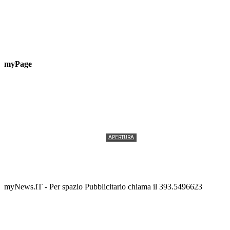
myPage
APERTURA
Termolesi, la foto di gruppo torna a riempire la
scalinata del folklore
Tony Cericola
-
2 AGOSTO 2026
myNews.iT - Per spazio Pubblicitario chiama il 393.5496623