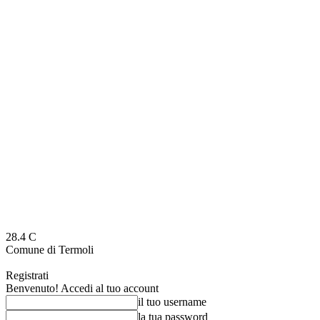
28.4
C
Comune di Termoli
Registrati
Benvenuto! Accedi al tuo account
il tuo username
la tua password