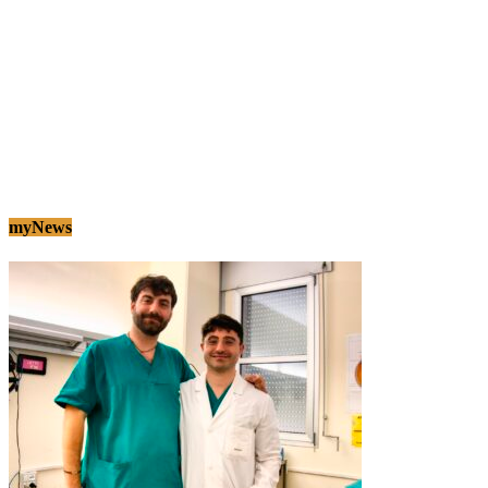
myNews