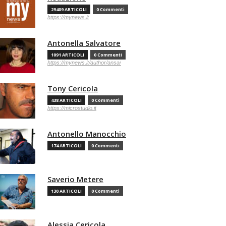
29409 ARTICOLI
0 Commenti
https://mynews.it
Antonella Salvatore
1091 ARTICOLI
0 Commenti
https://mynews.it/author/ansa/
Tony Cericola
438 ARTICOLI
0 Commenti
https://microstudio.it
Antonello Manocchio
174 ARTICOLI
0 Commenti
Saverio Metere
130 ARTICOLI
0 Commenti
Alessia Cericola