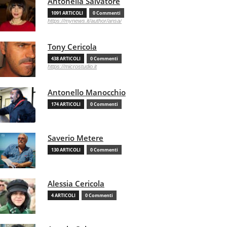
Antonella Salvatore
1091 ARTICOLI
0 Commenti
https://mynews.it/author/ansa/
Tony Cericola
438 ARTICOLI
0 Commenti
https://microstudio.it
Antonello Manocchio
174 ARTICOLI
0 Commenti
Saverio Metere
130 ARTICOLI
0 Commenti
Alessia Cericola
4 ARTICOLI
0 Commenti