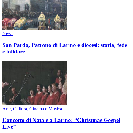
News
San Pardo, Patrono di Larino e diocesi: storia, fede
e folklore
Arte, Cultura, Cinema e Musica
Concerto di Natale a Larino: “Christmas Gospel
Live”