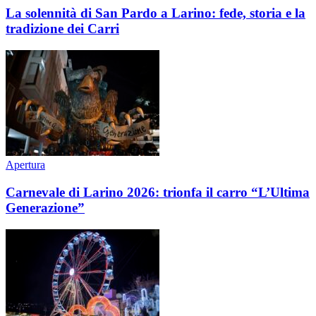
La solennità di San Pardo a Larino: fede, storia e la
tradizione dei Carri
Apertura
Carnevale di Larino 2026: trionfa il carro “L’Ultima
Generazione”