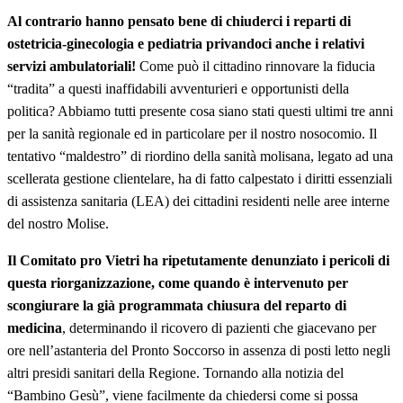
Al contrario hanno pensato bene di chiuderci i reparti di
ostetricia-ginecologia e pediatria privandoci anche i relativi
servizi ambulatoriali!
Come può il cittadino rinnovare la fiducia
“tradita” a questi inaffidabili avventurieri e opportunisti della
politica? Abbiamo tutti presente cosa siano stati questi ultimi tre anni
per la sanità regionale ed in particolare per il nostro nosocomio. Il
tentativo “maldestro” di riordino della sanità molisana, legato ad una
scellerata gestione clientelare, ha di fatto calpestato i diritti essenziali
di assistenza sanitaria (LEA) dei cittadini residenti nelle aree interne
del nostro Molise.
Il Comitato pro Vietri ha ripetutamente denunziato i pericoli di
questa riorganizzazione, come quando è intervenuto per
scongiurare la già programmata chiusura del reparto di
medicina
, determinando il ricovero di pazienti che giacevano per
ore nell’astanteria del Pronto Soccorso in assenza di posti letto negli
altri presidi sanitari della Regione. Tornando alla notizia del
“Bambino Gesù”, viene facilmente da chiedersi come si possa