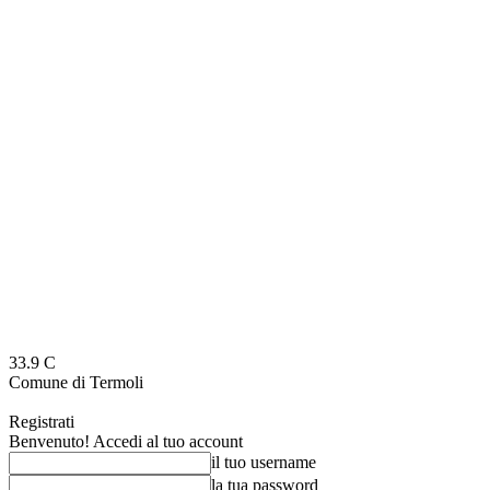
33.9
C
Comune di Termoli
Registrati
Benvenuto! Accedi al tuo account
il tuo username
la tua password