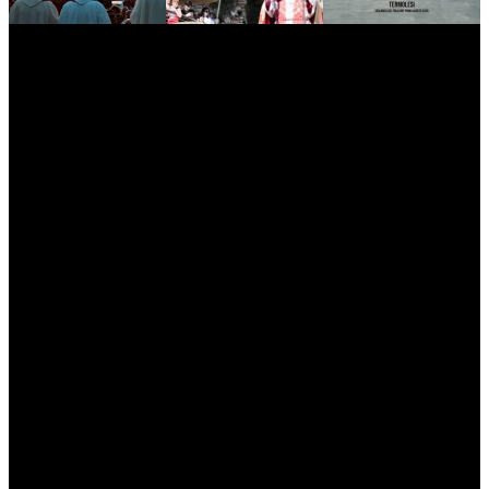
myNews.iT - Per spazio Pubblicitario chiama il 393.5496623