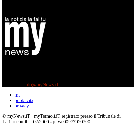
Diretto da Antonella Salvatore
Testata indipendente fondata nel 2005:
non riceve e non ha mai ricevuto nessun finanziamento pubblico.
Tel +39 3935496623
Contattaci:
info@myNews.iT
my
pubblicità
privacy
© myNews.iT - myTermoli.iT registrato presso il Tribunale di
Larino con il n. 02/2006 - p.iva 00977020700