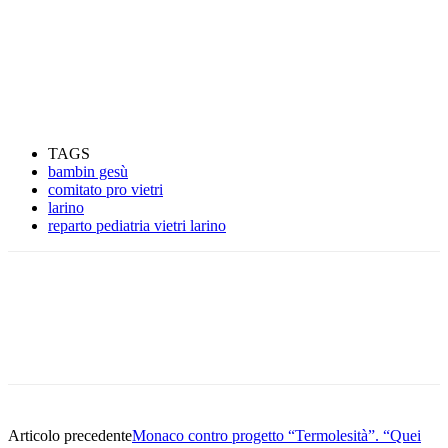
TAGS
bambin gesù
comitato pro vietri
larino
reparto pediatria vietri larino
Articolo precedente
Monaco contro progetto “Termolesità”. “Quei