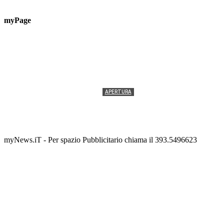
myPage
APERTURA
Termolesi, la foto di gruppo torna a riempire la
scalinata del folklore
Tony Cericola
-
2 AGOSTO 2026
myNews.iT - Per spazio Pubblicitario chiama il 393.5496623