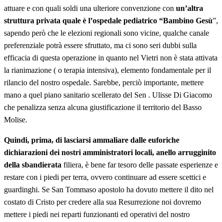
attuare e con quali soldi una ulteriore convenzione con
un’altra
struttura privata quale è l’ospedale pediatrico “Bambino Gesù
”,
sapendo però che le elezioni regionali sono vicine, qualche canale
preferenziale potrà essere sfruttato, ma ci sono seri dubbi sulla
efficacia di questa operazione in quanto nel Vietri non è stata attivata
la rianimazione ( o terapia intensiva), elemento fondamentale per il
rilancio del nostro ospedale. Sarebbe, perciò importante, mettere
mano a quel piano sanitario scellerato del Sen . Ulisse Di Giacomo
che penalizza senza alcuna giustificazione il territorio del Basso
Molise.
Quindi, prima, di lasciarsi ammaliare dalle euforiche
dichiarazioni dei nostri amministratori locali, anello arrugginito
della sbandierata
filiera, è bene far tesoro delle passate esperienze e
restare con i piedi per terra, ovvero continuare ad essere scettici e
guardinghi. Se San Tommaso apostolo ha dovuto mettere il dito nel
costato di Cristo per credere alla sua Resurrezione noi dovremo
mettere i piedi nei reparti funzionanti ed operativi del nostro