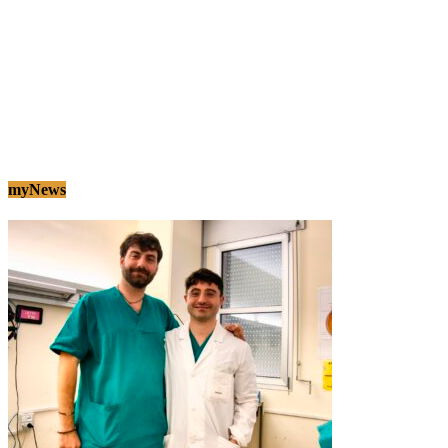
myNews