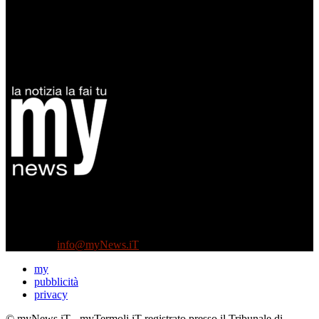
Diretto da Antonella Salvatore
Testata indipendente fondata nel 2005:
non riceve e non ha mai ricevuto nessun finanziamento pubblico.
Tel +39 3935496623
Contattaci:
info@myNews.iT
my
pubblicità
privacy
© myNews.iT - myTermoli.iT registrato presso il Tribunale di