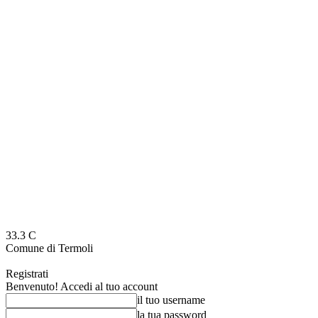
33.3
C
Comune di Termoli
Registrati
Benvenuto! Accedi al tuo account
il tuo username
la tua password