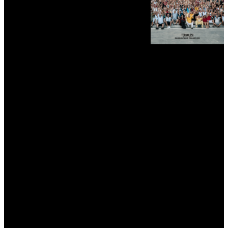
myNews.iT - Per spazio Pubblicitario chiama il 393.5496623