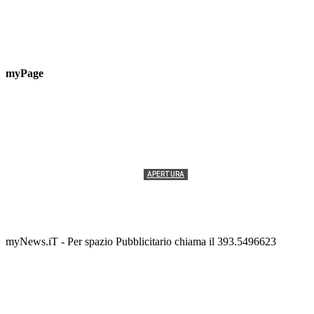
myPage
APERTURA
Termolesi, la foto di gruppo torna a riempire la
scalinata del folklore
Tony Cericola
-
2 AGOSTO 2026
myNews.iT - Per spazio Pubblicitario chiama il 393.5496623