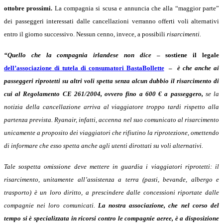
ottobre prossimi.
La compagnia si scusa e annuncia che alla “maggior parte”
dei passeggeri interessati dalle cancellazioni verranno offerti voli alternativi
entro il giorno successivo. Nessun cenno, invece, a possibili
risarcimenti.
“Quello che la compagnia irlandese non dice
– sostiene il legale
dell’associazione di tutela di consumatori BastaBollette
–
è che anche ai
passeggeri riprotetti su altri voli spetta senza alcun dubbio il risarcimento di
cui al Regolamento CE 261/2004, ovvero fino a 600 € a passeggero,
se la
notizia della cancellazione arriva al viaggiatore troppo tardi rispetto alla
partenza prevista. Ryanair, infatti, accenna nel suo comunicato al risarcimento
unicamente a proposito dei viaggiatori che rifiutino la riprotezione, omettendo
di informare che esso spetta anche agli utenti dirottati su voli alternativi.
Tale sospetta omissione deve mettere in guardia i viaggiatori riprotetti: il
risarcimento, unitamente all’assistenza a terra (pasti, bevande, albergo e
trasporto) è un loro diritto, a prescindere dalle concessioni riportate dalle
compagnie nei loro comunicati.
La nostra associazione, che nel corso del
tempo si è specializzata in ricorsi contro le compagnie aeree, è a disposizione