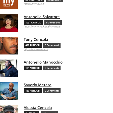
https://mynews.it
Antonella Salvatore
1091 ARTICOLI
0 Commenti
https://mynews.it/author/ansa/
Tony Cericola
438 ARTICOLI
0 Commenti
https://microstudio.it
Antonello Manocchio
174 ARTICOLI
0 Commenti
Saverio Metere
130 ARTICOLI
0 Commenti
Alessia Cericola