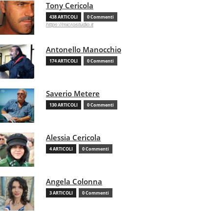
Tony Cericola
438 ARTICOLI
0 Commenti
https://microstudio.it
Antonello Manocchio
174 ARTICOLI
0 Commenti
Saverio Metere
130 ARTICOLI
0 Commenti
Alessia Cericola
4 ARTICOLI
0 Commenti
Angela Colonna
3 ARTICOLI
0 Commenti