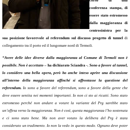
corso di una
conferenza stampa, di
essere stato estromesso
dalla maggioranza di
centrosinistra per la
sua posizione favorevole al referendum sul discusso progetto di tunnel
di
collegamento tra il porto ed il lungomare nord di Termoli.
“Avere delle idee diverse dalla maggioranza al Comune di Termoli non è
possibile. Non è accettato
– ha dichiarato Sciandra -.
Sono a favore al tunnel,
lo considero una bella opera, però ho anche inteso aprire una discussione
all’interno della maggioranza affinché si affrontasse la questione del
referendum.
Io sono a favore del referendum, sono a favore della gente che
deve essere sentita nei momenti importanti. Io non ci sto ai ricatti. Sono stato
estromesso perché non andare a votare la variante del Prg sarebbe stato
un’offesa verso la maggioranza. Non è così, questa maggioranza l’ho sostenuta
e ci sono stato bene. Ma non aver votato la delibera del Prg è stata
considerato un tradimento. Io non la vedo in questo modo. Ognuno deve poter