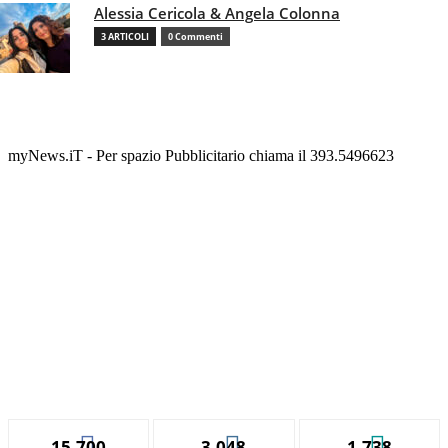
Alessia Cericola & Angela Colonna
3 ARTICOLI
0 Commenti
myNews.iT - Per spazio Pubblicitario chiama il 393.5496623
15,700
3,048
1,738