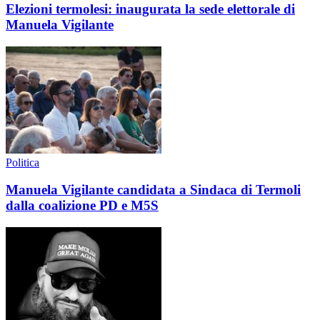
Elezioni termolesi: inaugurata la sede elettorale di
Manuela Vigilante
Politica
Manuela Vigilante candidata a Sindaca di Termoli
dalla coalizione PD e M5S