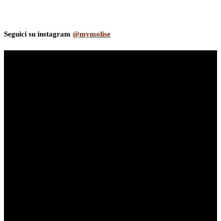
Seguici su instagram
@mymolise
myNews.iT - Per spazio Pubblicitario chiama il 393.5496623