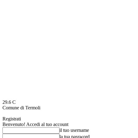
29.6
C
Comune di Termoli
Registrati
Benvenuto! Accedi al tuo account
il tuo username
la tua password