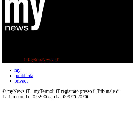
Diretto da Antonella Salvatore
Testata indipendente fondata nel 2005:
non riceve e non ha mai ricevuto nessun finanziamento pubblico.
Tel +39 3935496623
Contattaci:
info@myNews.iT
my
pubblicità
privacy
© myNews.iT - myTermoli.iT registrato presso il Tribunale di
Larino con il n. 02/2006 - p.iva 00977020700