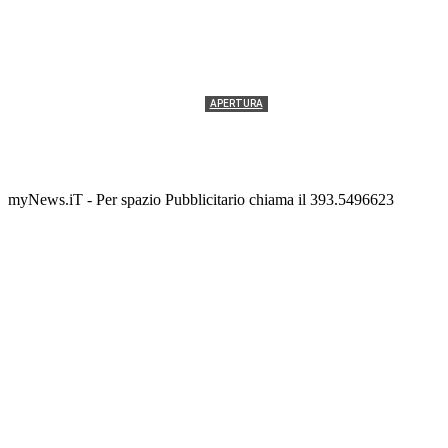
APERTURA
Termolesi, la foto di gruppo torna a riempire la
scalinata del folklore
Tony Cericola
-
2 AGOSTO 2026
myNews.iT - Per spazio Pubblicitario chiama il 393.5496623