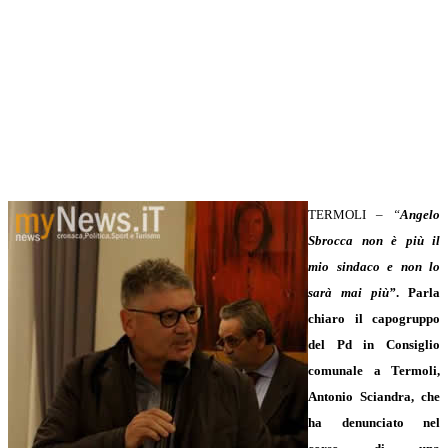
TERMOLI –
“
Angelo
Sbrocca non è più il
mio sindaco e non lo
sarà mai più”
.
Parla
chiaro il capogruppo
del Pd in Consiglio
comunale a Termoli,
Antonio Sciandra, che
ha denunciato nel