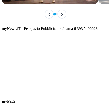
IN CORSO
IN 
‹
›
Classic Contest 3vs3 Memorial Michele
Fest
Guardascione
ediz
📅 6 Agosto 2026 · 09:00 · 📍 Lungomare C. Colombo
📅 7 A
myNews.iT - Per spazio Pubblicitario chiama il 393.5496623
myPage