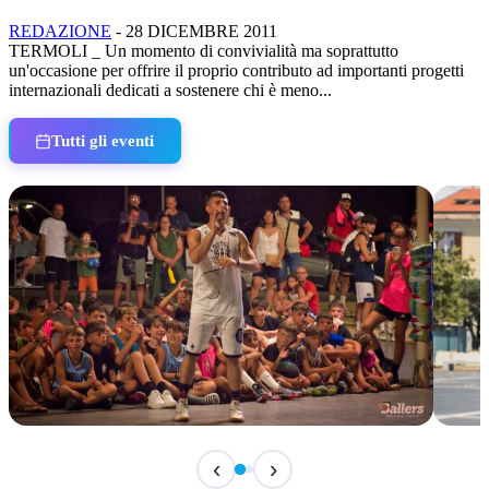
REDAZIONE
-
28 DICEMBRE 2011
TERMOLI _ Un momento di convivialità ma soprattutto
un'occasione per offrire il proprio contributo ad importanti progetti
internazionali dedicati a sostenere chi è meno...
Tutti gli eventi
TERMINATO
TER
‹
›
Classic Contest 3vs3 Memorial Michele
Fest