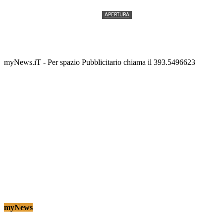
APERTURA
Termolesi, la foto di gruppo torna a riempire la
scalinata del folklore
Tony Cericola
-
2 AGOSTO 2026
myNews.iT - Per spazio Pubblicitario chiama il 393.5496623
myNews