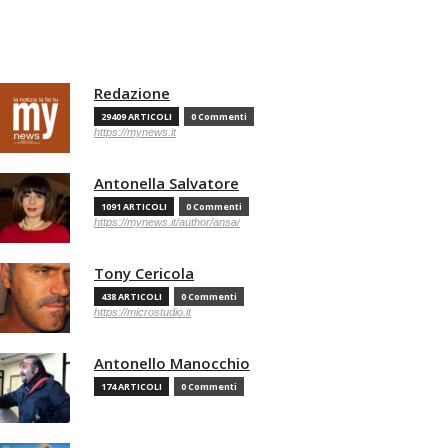
Redazione
29409 ARTICOLI
0 Commenti
https://mynews.it
Antonella Salvatore
1091 ARTICOLI
0 Commenti
https://mynews.it/author/ansa/
Tony Cericola
438 ARTICOLI
0 Commenti
https://microstudio.it
Antonello Manocchio
174 ARTICOLI
0 Commenti