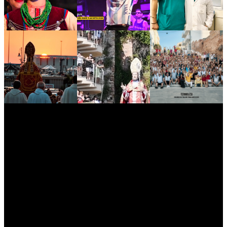
myNews.iT - Per spazio Pubblicitario chiama il 393.5496623