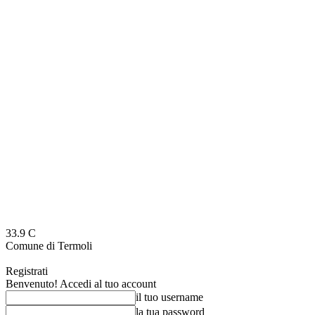
33.9
C
Comune di Termoli
Registrati
Benvenuto! Accedi al tuo account
il tuo username
la tua password