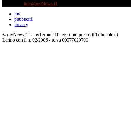
Contattaci:
info@myNews.iT
my
pubblicità
privacy
© myNews.iT - myTermoli.iT registrato presso il Tribunale di
Larino con il n. 02/2006 - p.iva 00977020700