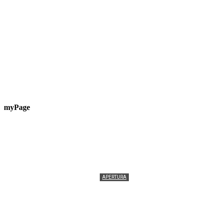
myPage
APERTURA
Termolesi, la foto di gruppo torna a riempire la
scalinata del folklore
Tony Cericola
-
2 AGOSTO 2026