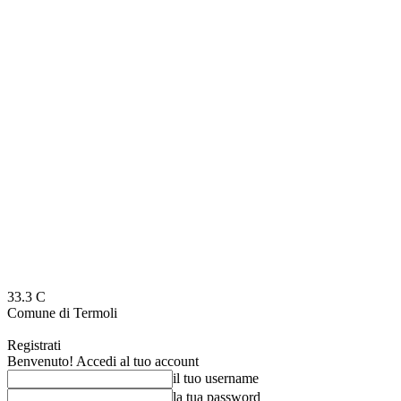
33.3
C
Comune di Termoli
Registrati
Benvenuto! Accedi al tuo account
il tuo username
la tua password