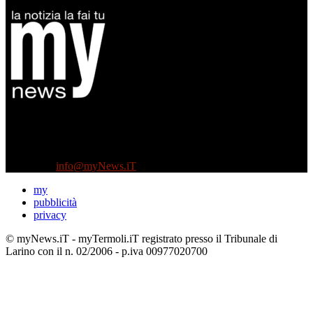
Diretto da Antonella Salvatore
Testata indipendente fondata nel 2005:
non riceve e non ha mai ricevuto nessun finanziamento pubblico.
Tel +39 3935496623
Contattaci:
info@myNews.iT
my
pubblicità
privacy
© myNews.iT - myTermoli.iT registrato presso il Tribunale di
Larino con il n. 02/2006 - p.iva 00977020700