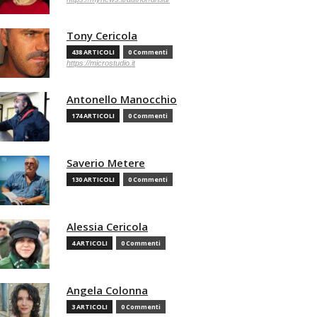
Tony Cericola
438 ARTICOLI
0 Commenti
https://microstudio.it
Antonello Manocchio
174 ARTICOLI
0 Commenti
Saverio Metere
130 ARTICOLI
0 Commenti
Alessia Cericola
4 ARTICOLI
0 Commenti
Angela Colonna
3 ARTICOLI
0 Commenti