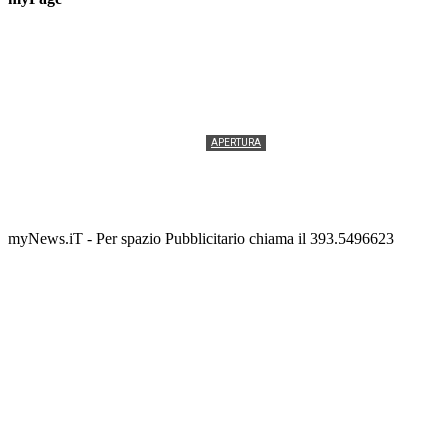
APERTURA
Termolesi, la foto di gruppo torna a riempire la
scalinata del folklore
Tony Cericola
-
2 AGOSTO 2026
myNews.iT - Per spazio Pubblicitario chiama il 393.5496623