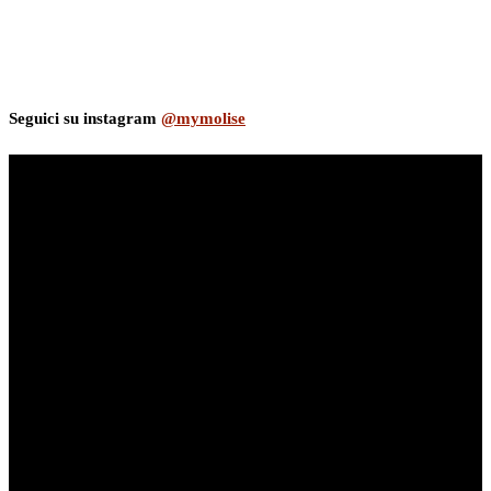
Seguici su instagram
@mymolise
myNews.iT - Per spazio Pubblicitario chiama il 393.5496623