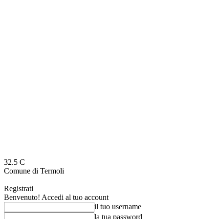
32.5
C
Comune di Termoli
Registrati
Benvenuto! Accedi al tuo account
il tuo username
la tua password