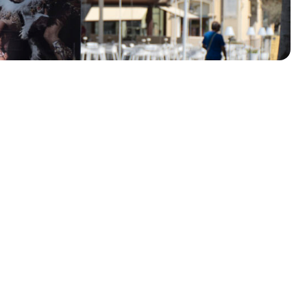
olklore - 41ª edizione
io Veneto