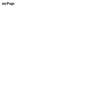
myPage
Te