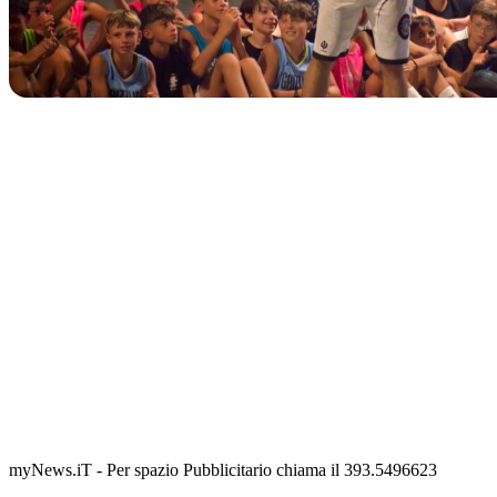
TERMINATO
Classic Contest 3vs3 Memorial Michele Guardascione
📅 6 Agosto 2026 · 09:00 · 📍 Lungomare C. Colombo
myNews.iT - Per spazio Pubblicitario chiama il 393.5496623