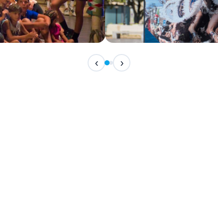
IN CORSO
‹
›
Festival Internazionale del F
📅 7 Agosto 2026 · 21:30 · 📍 Piazza Vittor