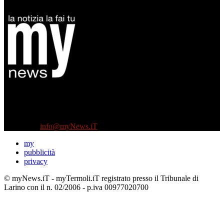
Diretto da Antonella Salvatore
Testata indipendente fondata nel 2005:
non riceve e non ha mai ricevuto nessun finanziamento pubblico.
Tel +39 3935496623
Contattaci:
info@myNews.iT
my
pubblicità
privacy
© myNews.iT - myTermoli.iT registrato presso il Tribunale di
Larino con il n. 02/2006 - p.iva 00977020700