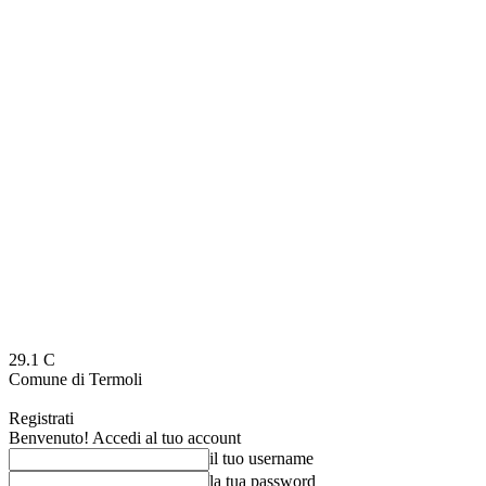
29.1
C
Comune di Termoli
Registrati
Benvenuto! Accedi al tuo account
il tuo username
la tua password