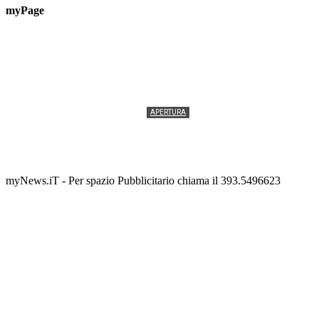
myPage
APERTURA
Termolesi, la foto di gruppo torna a riempire la
scalinata del folklore
Tony Cericola
-
2 AGOSTO 2026
myNews.iT - Per spazio Pubblicitario chiama il 393.5496623