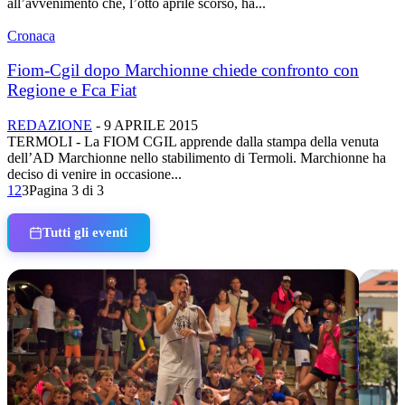
all’avvenimento che, l’otto aprile scorso, ha...
Cronaca
Fiom-Cgil dopo Marchionne chiede confronto con
Regione e Fca Fiat
REDAZIONE
-
9 APRILE 2015
TERMOLI - La FIOM CGIL apprende dalla stampa della venuta
dell’AD Marchionne nello stabilimento di Termoli. Marchionne ha
deciso di venire in occasione...
1
2
3
Pagina 3 di 3
Tutti gli eventi