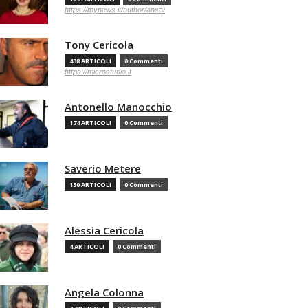
https://mynews.it/author/ansa/
Tony Cericola
438 ARTICOLI
0 Commenti
https://microstudio.it
Antonello Manocchio
174 ARTICOLI
0 Commenti
Saverio Metere
130 ARTICOLI
0 Commenti
Alessia Cericola
4 ARTICOLI
0 Commenti
Angela Colonna